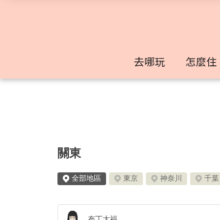
去哪玩
怎麼住
關東
全部地區
東京
神奈川
千葉
布丁大福