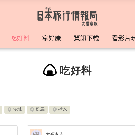
吃好料
拿好康
資訊下載
看影片
吃好料
茨城
群馬
栃木
大福家族