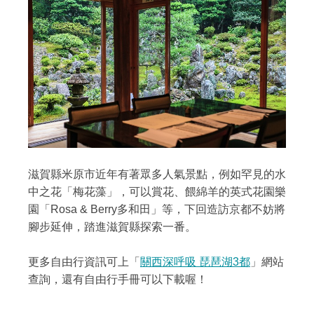
滋賀縣米原市近年有著眾多人氣景點，例如罕見的水
中之花「梅花藻」，可以賞花、餵綿羊的英式花園樂
園「Rosa & Berry多和田」等，下回造訪京都不妨將
腳步延伸，踏進滋賀縣探索一番。
更多自由行資訊可上「
關西深呼吸 琵琶湖3都
」網站
查詢，還有自由行手冊可以下載喔！