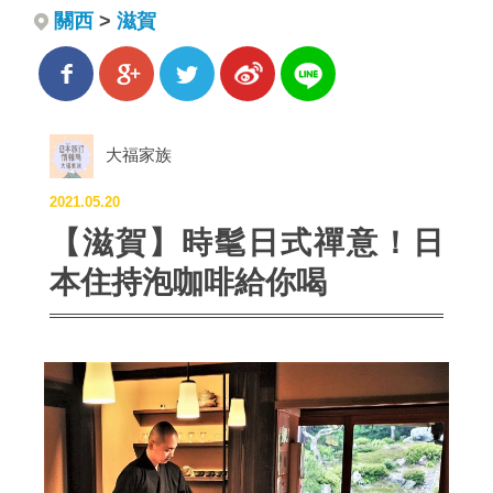
關西
>
滋賀
大福家族
2021.05.20
【滋賀】時髦日式禪意！日
本住持泡咖啡給你喝