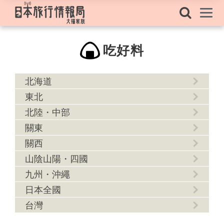
吃好料
北海道
東北
北陸・中部
關東
關西
山陰山陽・四國
九州・沖繩
日本全國
台灣