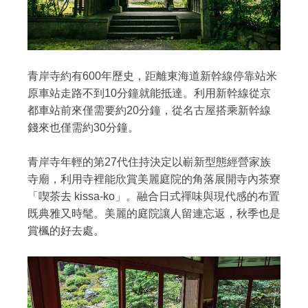
青岸寺約有600年歷史，距離東海道新幹線停靠站米
原車站走路不到10分鐘就能抵達。利用新幹線從京
都車站前來僅需要約20分鐘，從名古屋搭乘新幹線
錢來也僅需約30分鐘。
青岸寺年輕的第27代住持決定以嶄新型態經營家族
寺廟，利用寺裡能欣賞美麗庭院的角落展開寺內茶寮
「喫茶去 kissa-ko」。融合日式禪味與現代感的布置
既典雅又時髦。美麗的庭院讓人留連忘返，秋季也是
賞楓的好去處。