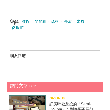
tags
滋賀
‧
琵琶湖
‧
彥根
‧
長濱
‧
米原
‧
彥根喵
網友回應
熱門文章
TOP 5
2020.07.10
訂房時微尷尬的「Semi-
Double」？到底要不要訂這