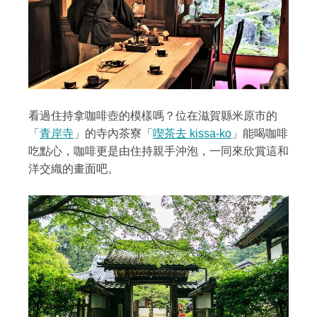
看過住持拿咖啡壺的模樣嗎？位在滋賀縣米原市的
「
青岸寺
」的寺內茶寮「
喫茶去 kissa-ko
」能喝咖啡
吃點心，咖啡更是由住持親手沖泡，一同來欣賞這和
洋交織的畫面吧。