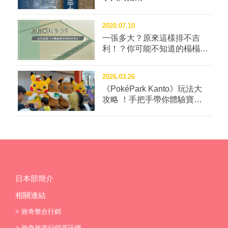
﹏﹏﹏﹏﹏﹏﹏﹏﹏﹏ 駒井家住宅（駒井卓・静江記念
館） ﹋﹋﹋﹋﹋﹋﹋﹋﹋﹋﹋﹋﹋﹋﹋﹋ 相關資訊｜
2020.07.10
[官網] [官方Facebook] 參觀費用｜成人500円 國高中
一張多大？原來這樣排不吉
生200円 國小以下免費 開館時間｜每週五、六 ...
利！？你可能不知道的榻榻米
冷知識四問！
2026.03.26
《PokéPark Kanto》玩法大
攻略 ！手把手帶你體驗寶可
樂園：關都
日本部簡介
相關連結
>
旅奇整合行銷
>
旅奇旅遊行銷資訊網