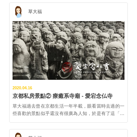
文「銭湯」指的就是「澡堂」，不只是讓家裡沒浴室可
軌道上的台車上下斜坡。現在保留下來，而且成為賞櫻
洗澡、沒浴缸可泡澡的人梳洗的地方，也是社區鄰居們
草大福
勝地。附近還有「蹴上發電所」、「蹴上浄水場」等景
社交的場所。早期的台灣也有許多銭湯，然而在家家戶
點。也可以搭乘睽違67年、在2018年復活的「琵琶湖疏
戶的衛浴設備普及後就逐漸被社會淘汰了(難過)。 受時
水船」遊覽(官網預約)。 ↓ 步行10分 南禅寺水路閣 參觀
勢所趨，日本銭湯的經營也是困難，但在各地多多少少
重要寺廟「南禪寺」，觀賞「日本三大門」之一的「三
還是保留了一些銭湯，尤其在京都更是受到保護與推
門」，還能登上三門眺望京都市街景。而在境內的「水
廣。不只老一輩的居民，也受到不少年輕人喜愛，甚至
路閣」就是琵琶湖疏水道在通過南禪寺境內時為維護景
很歡迎觀光客來體驗。 草大福今天來推薦去過的兩家京
觀而建造的。拱型水橋「水路閣」以紅磚砌成為周遭增
都銭湯，給新手參考。沒興趣也能去去銭湯咖啡喔。 初
添特別風貌。也是京都市指定史蹟。 ↓ 步行7分 午餐 -
訪銭湯或許需要一點勇氣。 有著老靈魂的草大福一心想
「南禪寺 順心」 品嚐南禪寺門前的茶屋料理而誕生的
探索銭湯，加上在京都生活實住的宿舍只有洗澡一次
名物湯豆腐。 ↓ 步行5分...
100円還會限時斷水的淋浴間。記得第一次進到銭湯裏
2020.04.16
頭充滿著濃厚京都腔、一看就是住在附近的婆婆們，各
京都私房景點② 療癒系寺廟 - 愛宕念仏寺
個裝備齊全、熟門熟路地洗澡、熱絡地話家常。雖然有
些難以融入，但頓時感覺這就是「真・京都人」日常生
草大福過去曾在京都生活一年半載，眼看當時去過的一
活景點啊~ 你也想體驗銭湯嗎? 做一點小準備，下次去
些喜歡的景點似乎還沒有很廣為人知，於是有了這「京
京都就出發！ ♨ 錢湯基本認識 大部分的銭湯有種復古
都私房景點」系列，還請大家多多捧場~ #京都私房冷門
的昭和風情，看過「羅馬浴場」、「幸福湯屋」等電影
景點 ② 愛宕念仏寺 人稱「三步一小寺，五步一大廟」
多少對銭湯有點認識。木造的置物櫃、花磁磚浴室、還
的京都，千年廟宇、神社見多不怪，「愛宕念仏寺」同