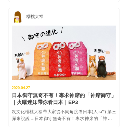
都私房景點」系列。 #京都私房景點 ④ 琵琶湖疏水散策
京都近代化的關鍵－琵琶湖疏水 京都的「琵琶湖疏水」
是條從滋賀縣的琵琶湖引水進京都的疏水道，全長約20
櫻桃大福
公里。這條水道對京都來說可是重要的生命線，也是京
都近代化的關鍵建設。 明治維新 = 京都危機 ? 1867年
大政奉還之後，新政府開始考慮遷都至關東。原本身為
政府唯一據點的京都唯恐失寵，當地出現很多反對遷都
的聲音，但仍然不能改變政府的決策。政府在1868年將
「江戶」改名「東京」，年號改為「明治」，開始日本
歷史上有名的「明治維新」運動。遷都東京後，京都許
多名流與富商也陸續離開，京都人口從35萬人銳減至20
萬人。 然而，京都沒有因此衰敗！在遷都過後，市民對
復興這傳統都市充滿了熱情，初代京都府知事也開始實
2020.04.27
行「租稅免除」、「產業基金」等政策。 京都復興下一
日本御守無奇不有！專求神席的「神席御守」
步－琵琶湖疏水 京都包含鴨川在內的河川水量少，對民
｜火曜迷妹帶你看日本｜EP3
生用水、航運都構成了問題。於是，第3代京都知事北
垣國道開始著手「琵琶湖疏水事業」的工程，把滋賀縣
次文化櫻桃大福帶大家從不同角度看日本(人'ω'*) 第三
日本最大湖「琵琶湖」的水引到京都來。其實這項工程
彈來說說→日本御守無奇不有！專求神席的「神席御
在江戶時代也曾經被提出過幾次，卻因為預算金額太龐
守」✨ 日本御守萬萬款，大家買過看過最特別的是什