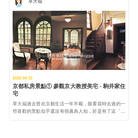
草大福
有大大的圖像在浴槽後方，通常是富士山（但聽京都人
樣是座歷史可追溯到奈良時代的寺廟。但在這些廟宇裡
說富士山是在關東才流行的）。有些銭湯還有「藥草風
脫穎而出的特色，就是寺廟境內擺滿了1200尊表情豐富
呂」、「電氣風呂」等特別風呂。 ♨ 該帶什麼東西去?
的羅漢像。 千二百羅漢的由來 和一位住持的心願有
大多數澡堂會販售約5ml用量的小條洗髮精和小肥皂
關。 始於奈良時代的愛宕念仏寺，最早建於現在京都市
等，也有租用毛巾或販售印有字樣的紀念毛巾 (也可以
區四条、五条之間的東山松原通地帶，10世紀時還曾經
帶飯店的小毛巾出來使用，但要記得帶回去呀~)。 若計
歷鴨川洪水被沖走，重新新建。大正時代1922年為了保
畫在京都體驗，可以使用網站「京都銭湯」事前做功
護被列為重要文化財的本堂建築，於是才被移築至現在
課，裡面收錄京都市和周邊地區錢湯資料，也可以知道
的嵯峨野。 第二次世界大戰1941-1945年期間沒有住持
錢湯內是不是有販售毛巾等資訊。 (京都銭湯網站截圖)
駐守的愛宕念仏寺，不幸在1950年受颱風侵襲毀壞，面
♨ 需要準備多少錢? 錢湯入場費通常約450円上下，但
臨廢寺的處境。 然而，事情就在5年後出現一線曙光！
加上租用毛巾、...
2020.04.10
1955年，東京藝術大學雕刻系畢業的佛像雕刻家西村公
京都私房景點① 參觀京大教授美宅 - 駒井家住
朝(1915-2003) 受命成為新住持，開啟了寺廟的復興之
宅
路。這位西村公朝是可是「第一佛像修復能手」，曾經
參與京都「三十三間堂」千手觀音像等日本各地國寶、
草大福過去曾在京都生活一年半載，眼看當時去過的一
重要文化財的修復。 愛宕念仏寺的復興修建工程在1980
些喜歡的景點似乎還沒有很廣為人知，於是有了這「京
年開始，費時了10年之久。而為了祈求從此愛宕念仏寺
都私房景點」系列。 #京都私房冷門景點① 駒井家住宅
的平安與興隆，西村公朝提出「在寺廟境內擺滿羅漢
叡山電鐵茶山站附近，春天時會開滿櫻花的白川疏水一
像」的心願，他認為「佛像雕刻滿載著祈求平安的心」
旁，有一幢特色的洋房――「駒井家住宅（駒井卓・静