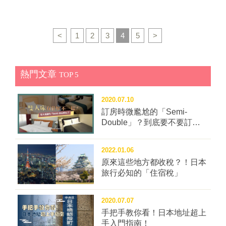
「一般和尚可能沒辦法進行佛像雕刻指導，但我可以，
江記念館）」。1927年建造，是當時京都大學教授駒井
我有自信」。於是，認同這理念的民眾從日本全國襲
卓博士・静江夫妻的房子。 駒井卓博士被稱為「日本的
來，男女老幼一同參與雕刻羅漢像的活動。 許多人從日
達爾文」，是日本遺傳學的權威。房屋所在的北白川地
<
1
2
3
4
5
>
本各地前來參加素人雕刻羅漢像的活動。(圖片來自愛宕
區，距離京都大學不遠，過去許多京大教授都居住在
念仏寺官網) 也有影片記錄了當時參與者雕刻佛像和西
此，因此該地區也被稱為「學者村」。 駒井家住宅在昭
村公朝指導的身影。 在...
和初期的洋風建築裡算是高品質，由美國建築師Merrell
熱門文章
TOP 5
Vories Hitotsuyanagi所設計。 房屋以當時流行的美式西
班牙風格為基底，凹凸岩石風外牆呈現淡淡米色，搭配
2020.07.10
屋頂紅屋瓦，但即使洋風，屋瓦仍是使用日本一般住宅
訂房時微尷尬的「Semi-
的瓦片。大片窗戶是一大特點，在房子裡可以感受到京
Double」？到底要不要訂這
都四季景色的變化。而這建築也在1998年3月被京都市
種房型？
指定為有形文化財。 一進玄關如同來到歐美電影裡的主
角的家，那窗下座椅招待賓客超有面子啊。 這角落讓人
2022.01.06
想泡一杯茶、看一本書。 玄關一旁是通往二樓的樓梯。
原來這些地方都收稅？！日本
旅行必知的「住宿稅」
位於二樓的書房，真是好舒適啊！ 這面窗子則有種和風
氣息，窗外可以看到鄰居家的日式建築。 庭院裡的溫室
也非常美麗，好像網美咖啡廳。 房子裡不僅裝潢講究，
2020.07.07
還充滿許多小巧思。參觀能夠自由拍照，若懂日文可以
手把手教你看！日本地址超上
聽義工導覽，了解房子裡的更多細節喔。 ﹏﹏﹏﹏﹏﹏
手入門指南！