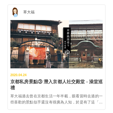
大而未能實行。而這一次，北垣知事賭上他的政治生
麼？光只會求戀愛已經不夠看啦！ 這次就來分享櫻桃大
命，推動了這項「京都100年の大計」。 京都市上下水
福買過的超特殊的神席御守 & 御守的歷史！ 神席御守
草大福
道局網站上有疏水道沿線景點整理，點進去還有360度
是什麼？ 神席御守在2019年夏季正式登場，是由京都嵐
VR體驗，並且有中文版！（圖片來源：京都市上下水道
山祈求演藝事業聞名的「車折神社」與日本唱片行
局網站） 為了促成計畫的實行，北垣知事自1882年開始
「TOWER RECORDS(タワーレコード)」合作推出的
遊說中央政府、拜訪專家學者。終於，工程在1885年動
特殊御守，由於正面繡了「神席祈願」的字樣，因此就
工，1890年竣工。歷時4年8個月、犧牲17人的性命、花
被稱為「神席御守」。 ▲車折神社境內的「藝能神社」
費125萬6000円的巨款。從當時京都府預算總額約
祭祀能歌善舞的女神「天宇受賣命」，吸引許多演藝人
50~60萬円來看，可以想像工程案規模的浩大，也令人
員專程來參拜。(Credit：Mona) 神席御守功能是？ 神席
佩服北垣知事的堅定意志。疏水道開通，船運帶來人力
御守主要能祈求「有一個好位子(=神席)」，也就是能為
與貿易，隨之展開的水力發電等建設也帶動產業發展，
追星之路帶來好運！使用範圍當然不僅限於偶像團體，
琵琶湖疏水成了京都近代化的象徵。 琵琶湖疏水推薦散
比如說部分樂團在演唱會時吉他手會往台下丟pick或毛
策路線 ~蹴上斜坡鐵道-南禅寺水路閣-京都動物園~ 琵琶
2020.04.24
巾，至於能不能順利接到，這時候就...
湖疏水從明治時代至今，為京都輸送著生命的泉源，而
京都私房景點③ 潛入京都人社交殿堂 - 澡堂巡
疏水道周邊也保留許多值得參觀的景點，像是南禪寺境
禮
內的拱型水橋「水路閣」，以下介紹的散步路線能一路
草大福過去曾在京都生活一年半載，眼看當時去過的一
走到「京都動物園」。 （圖片來源：Google Maps） 京
些喜歡的景點似乎還沒有很廣為人知，於是有了這「京
都地鐵 蹴上站 ↓ 步行10分 蹴上斜坡鐵道 建造在斜坡上
都私房景點」系列。 #京都私房冷門景點③ 澡堂巡禮 日
的軌道，讓經過疏水道的船隻不必卸下行李，能直接上