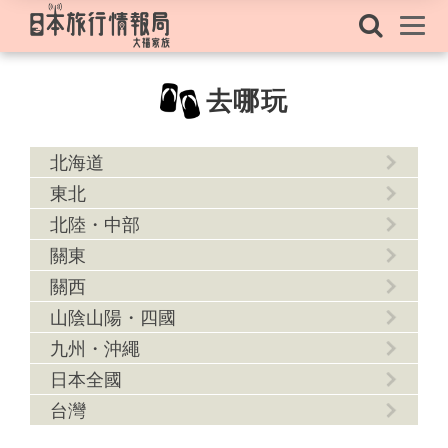
去哪玩
北海道
東北
北陸・中部
關東
關西
山陰山陽・四國
九州・沖繩
日本全國
台灣