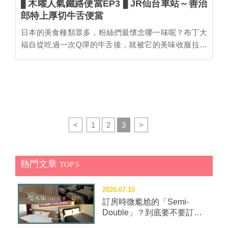
▋木曜人氣鐵路便當EP3 ▋JR仙台車站～善治
郎特上厚切牛舌便當
日本的美食種類眾多，粉絲們最懷念哪一味呢？布丁大
福自從吃過一次Q彈的牛舌後，就被它的美味收服拉🤤
連假前夕就讓我們看著美味的牛舌便當，一起懷念日本
味吧！ 【JR仙台車站～善治郎特上厚切牛舌便當】 號
稱仙台第一名物的牛舌，是許多人走訪東北必吃的美食
之一，光是仙台站站內的牛舌便當就有好幾種，讓人難
以抉擇！ 今天要介紹的便當是來自仙台三大牛舌名店之
一的善治郎🎊 不同於一般的鐵路便當，此款為加熱式便
<
1
2
3
>
當，仔細查看便可發現包裝側面有一條長線，將線拉開
後，便當內部會自動加熱產生蒸氣，光聞香氣就足以令
人垂涎三尺～～稍候五分鐘左右就能吃到熱騰騰、將厚
熱門文章
TOP 5
度十足的牛舌烤到恰到好處的美味便當囉！ 將多汁的牛
舌蓋在白飯上，搭配一旁的漬物，吃起來幸福感十足💕
2020.07.10
若是時間充裕，也能選擇至善治郎直營店品嘗更多樣化
訂房時微尷尬的「Semi-
的牛舌料理喔👍 ▲圖為直營店限定的特選厚切真中牛舌
Double」？到底要不要訂這
便當（需事先預約） 🍱善治郎・特上厚切牛舌便當 時
種房型？
間：9:30～21:00（售完為止） 價格：¥2300 地點：JR