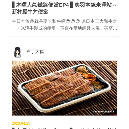
▋木曜人氣鐵路便當EP4 ▋奧羽本線米澤站～
新杵屋牛丼便當
去日本旅遊就是要吃和牛啊😍😍😍 以日本三大和牛之
一・米澤牛製成的便當，不僅在當地頗具人氣，甚至在
全日本也是榜上有名喔👍👍 【奧羽本線米澤站～新杵屋
牛丼便當】 外包裝採部分挖空的設計，能夠清楚看見鮮
嫩多汁、炒煮入味的米澤牛，附上玉子燒、昆布捲、紅
布丁大福
蘿蔔煮物等配菜，再搭配當地特產米「Domannaka(ど
まん中)」製成Q彈飽滿的白飯，絕佳的滋味，令人難忘
～～～ 如果覺得山形不在行程規劃內，新杵屋牛丼便當
也有在JR東京站、上野站、大宮站等車站販售喔！ 下
回去關東旅遊，買一個試吃看看吧😋 🍱新杵屋・牛丼便
當🍱 價格：¥1250 （官網請點我） ⭐～～附近還有這裡
可以玩～～⭐ 【日本百大瀑布・滑川大瀑布】 瀑布高度
近80公尺的滑川大瀑布，號稱是東北最大的瀑布，水流
從高度傾洩而下，激起陣陣水花的壯觀景色，...
2020.04.29