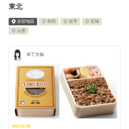
東北
全部地區
秋田
岩手
宮城
山形
布丁大福
2020.05.06