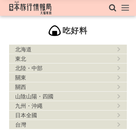
吃好料
北海道
東北
北陸・中部
關東
關西
山陰山陽・四國
九州・沖繩
日本全國
台灣