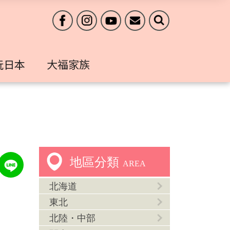
玩日本
大福家族
地區分類
AREA
北海道
東北
北陸・中部