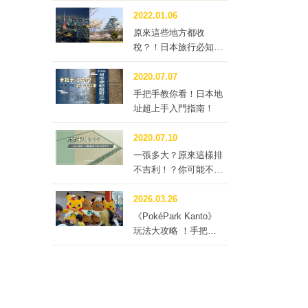
底要不要訂這種房型？
2022.01.06
原來這些地方都收
稅？！日本旅行必知的
「住宿稅」
2020.07.07
手把手教你看！日本地
址超上手入門指南！
2020.07.10
一張多大？原來這樣排
不吉利！？你可能不知
道的榻榻米冷知識四
問！
2026.03.26
《PokéPark Kanto》
玩法大攻略 ！手把手
帶你體驗寶可樂園：關
都