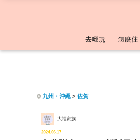
去哪玩
怎麼住
九州・沖繩
>
佐賀
大福家族
2024.06.17