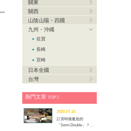
關東
關西
山陰山陽・四國
九州・沖繩
佐賀
長崎
宮崎
日本全國
台灣
熱門文章
TOP 5
2020.07.10
訂房時微尷尬的
「Semi-Double」？到