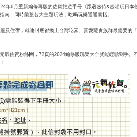
24年6月重新編修再版的佐賀旅遊手冊《跟著壺侍&壺喵玩日本
指南，同時彙整各大主題玩法，吃喝玩樂通通囊括。
餐廳及住宿，就連封底都換上台灣吃素、喜愛蔬食族群最需要的
氣佐賀粉絲團，72頁的2024編修版玩樂大全就能輕鬆到手。
！