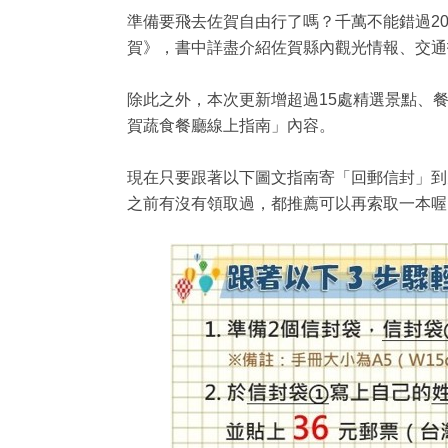
準備要飛去佐賀自由行了嗎？千萬不能錯過20
賀》，書中詳盡介紹佐賀縣內觀光情報、交通
除此之外，本次更新增超過15處精選景點、
賀蔬食餐廳線上指南」內容。
現在只要跟著以下圖文指南寄「回郵信封」到元
之前有沒有領取過，都推薦可以再索取一本喔