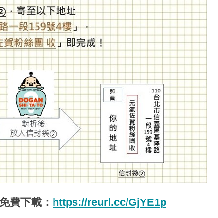
│免費下載：
https://reurl.cc/GjYE1p