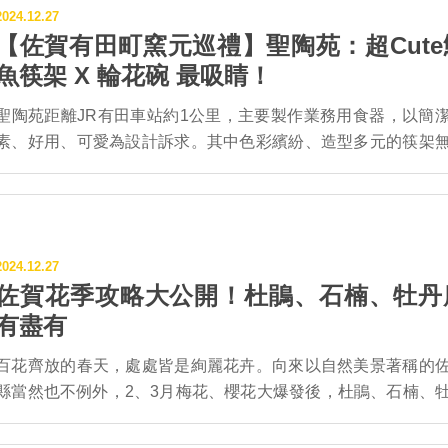
2024.12.27
｢組合窯變｣器皿，最初是受到名門飯店料理長的拜託，希望訂
【佐賀有田町窯元巡禮】聖陶苑：超Cute
土器皿，但中間盛放料理的部分必須使用白瓷。經過不斷研
魚筷架 X 輪花碗 最吸睛！
正、耗費3年時光終於完成。 此外，傳作窯還有一項獨家商品
｢shining china系列」，是使用特殊陶土和獨家技術，在繽紛彩
聖陶苑距離JR有田車站約1公里，主要製作業務用食器，以簡
以800度低溫燒製而成，也因此顏色顯得格外五彩鮮艷，不同
素、好用、可愛為設計訴求。其中色彩繽紛、造型多元的筷架
陶瓷的素雅。 最新作品是｢黑助｣，徹底發揮對陶土陶石特性的了
可愛，尤其鯨魚和海豚造型的筷架更是讓人一看就好喜歡。 以花瓣
解，内側以shining china技術完成...
為意象製成的輪花(りんか)系列碗盤，則是近期在日本炙手可
人氣商品。可惜的是，聖陶苑平時並不開放給一般人購買，僅
秋兩季的有田陶器市集時才會開放銷售。據說每逢秋天的市集
2024.12.27
長田中良二還會在門口請吃烤地瓜呢！ 如果想要參觀窯廠工房，僅
佐賀花季攻略大公開！杜鵑、石楠、牡丹
限平日，只能日文講解，需事前電話預約。 地 址：有田町岩谷
有盡有
川内1-2-1 電 話：0955-42-2570 營業時間：09:00～17:00
休 日：週六日、國定假日&年末年始 交 通：JR有田車站徒
百花齊放的春天，處處皆是絢麗花卉。向來以自然美景著稱的
15...
縣當然也不例外，2、3月梅花、櫻花大爆發後，杜鵑、石楠、
等也將陸續加入爭豔行列，帶來春季獨有的視覺盛宴。 本篇收錄
4、5月佐賀人氣賞花景點，快把中意的地點列入願望清單，明