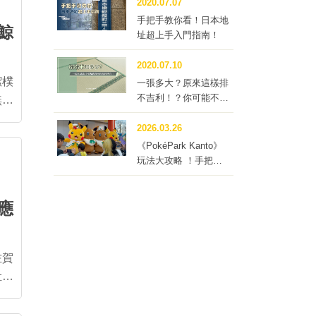
2020.07.07
做陶
手把手教你看！日本地
鯨
究修
址超上手入門指南！
2020.07.10
繪後
潔樸
一張多大？原來這樣排
於傳
不吉利！？你可能不知
無敵
道的榻榻米冷知識四
問！
2026.03.26
熱的
《PokéPark Kanto》
在春
玩法大攻略 ！手把手
，社
帶你體驗寶可樂園：關
都
應
 公
步約
佐賀
牡丹
年揪