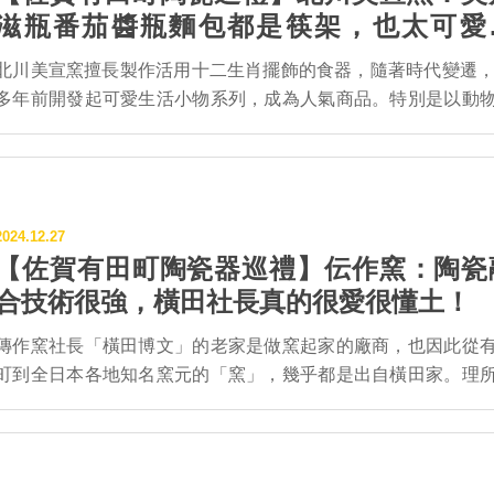
滋瓶番茄醬瓶麵包都是筷架，也太可愛
啦！
北川美宣窯擅長製作活用十二生肖擺飾的食器，隨著時代變遷，
多年前開發起可愛生活小物系列，成為人氣商品。特別是以動
主題的作品，帶點卡通俏皮感的動作、表情都很老少咸宜，不
銷也長銷。 負責作品開發製作的北川朝行表示，從照片等仔細
細節，並活用到作品上，是日常必要功課。 人氣商品首推十二生肖
的擺飾、以及動物系列，貓系列杯盤種類豐富，許多令人意想
2024.12.27
的表情也超級療癒。正在游泳的白熊、鯨鯊系列尤其可愛。 近期受
【佐賀有田町陶瓷器巡禮】伝作窯：陶瓷
到注目的則是美乃滋瓶和番茄醬瓶筷架 ，平易近人的價格和豐
合技術很強，橫田社長真的很愛很懂土！
類掀起了收集風潮。新上市的麵包系列則栩栩如生，無論法
包、可頌或菠蘿等都讓人忍不住直呼可愛，立馬想打開荷包
傳作窯社長「橫田博文」的老家是做窯起家的廠商，也因此從
址：有田町赤坂丙2842-5 電 話：0955-43-2149 營
町到全日本各地知名窯元的「窯」，幾乎都是出自橫田家。理
業時間：8:30～17:00 公 休 日：週日、國定假日、隔週六、年
然橫田社長對於製陶原料的土石都非常了解，「透過土壤的力
始 交 ...
出有田燒的嶄新傳統，是我們的基本精神。」同時更表示，「
傳統不該只有守成延續，而該是被創造出來的。」這也成了傳
命名由來。 傳作窯最具特色的作品是融合陶器手感和瓷器強度的