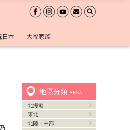
玩日本
大福家族
地區分類
AREA
北海道
東北
北陸・中部
乃