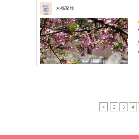
大福家族
福
<
2
3
4
城