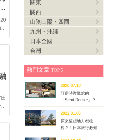
關東
了
關西
20
山陰山陽・四國
物為
九州・沖繩
僅暢
日本全國
觀察
台灣
不到
熱門文章
TOP 5
融
富種
國麵
2020.07.10
買一
訂房時微尷尬的
有田
「Semi-Double」？到
所當
底要不要訂這種房型？
末年
2022.01.06
量做
原來這些地方都收
所謂
稅？！日本旅行必知的
作窯
「住宿稅」