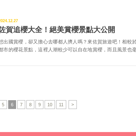
上旅伴一同踏上追花之旅吧！ ▌基山町 大興善寺 萬花齊聚，美到
超乎想像！佐賀縣東北端的千年古刹「大興善寺」，暱稱為杜
2024.12.27
寺。在本堂後山、7.5...
佐賀追櫻大全！絕美賞櫻景點大公開
想出國賞櫻，卻又擔心去哪都人擠人嗎？來佐賀旅遊吧！相較
都市的櫻花景點，這裡人潮較少可以自在地賞櫻，而且風景也
遜色！ 根據日本氣象協會公布的2024年櫻花花期預測，佐賀的
會在3/21後陸續綻放，預計將在3/31迎來滿開日。 Lady SAGA整理
了以下佐賀賞櫻的好去處，歡迎來佐賀拍仙氣美照！ ▲唐津城 ▲徐
自行車車道 ▲御船山樂園 ▌佐賀市 •佐賀城公園（賞花
期：3月中旬～4月下旬） 日本歷史公園百選之一的佐賀城公園
有約500棵櫻花樹，除了能在護城河畔欣賞相連成排的櫻花倒
5
6
7
8
9
10
11
>
水面上的景致，也能至佐賀城本丸歷史館旁觀賞片片花瓣漫天
的美景。此外，周邊還有美術館、博物館等文化設施，超適合
下町巡禮～ •徐福自行車車道（賞花期：3月中旬～3月下旬） 由
舊國鐵佐賀線改建而成的自行車道，全長約6公里，兩旁植有12