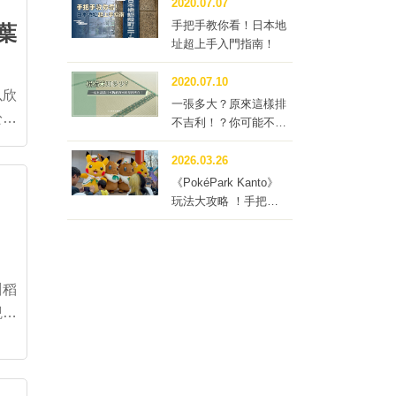
2020.07.07
田黑
手把手教你看！日本地
葉
／提
址超上手入門指南！
過3
花樹
民喜
2020.07.10
目象
以欣
附近
一張多大？原來這樣排
不吉利！？你可能不知
1公
口字
愛知
道的榻榻米冷知識四
問！
2026.03.26
田寺
春天
《PokéPark Kanto》
這株
楓，
車站
玩法大攻略 ！手把手
體包
行勝
出的
帶你體驗寶可樂園：關
都
當冬
煮的
峯城
定期
邊在
川稻
裡可
腹地
定版
相映
頭的
印象
念。
的魔
2間
推定