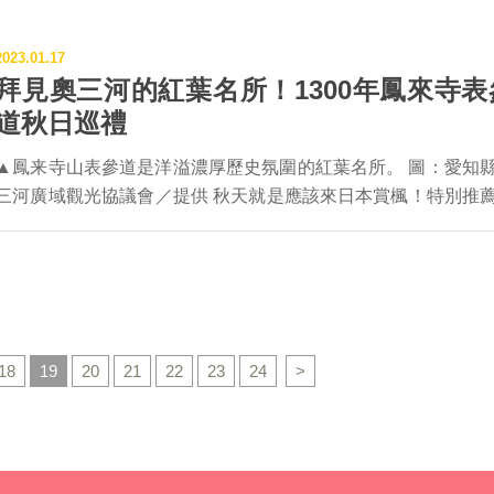
神社佛寺，以下將介紹具代表性的3處，歡迎大家來豐川市一
450年。昔日當天氣變得溫暖就會開花昭告春天的降臨，因此
高原被楓紅染得嫣紅美艷，夜間點燈楓景有如置身異世界般充
集御朱印、一邊享受旅行樂趣。 ▲本次介紹豐川市三大可以收集御
視為「播種櫻」，是農事作業的指標。由於櫻花樹的歷史悠久
美。 圖：愛知縣東三河廣域觀光協議會／提供 ▍秋賞楓！晝夜
2023.01.17
朱印的神社佛寺位置標示。 圖：愛知縣東三河廣域觀光協議會
今仍是在地民眾最親近的櫻花樹，多年來也吸引極多賞花客前
同的美麗楓光 茶臼山高原是愛知縣最早迎接紅葉季節之處，不只
拜見奧三河的紅葉名所！1300年鳳來寺表
神社 ・開運UP：生意興隆、闔家平安 ▲豐川稻荷神
。 ★愛知縣設樂町賞花巡禮全收錄請看：
白天能賞楓，夜間也舉辦打燈賞夜楓活動。在湖畔一邊悠閒散
道秋日巡禮
社。 圖：愛知縣東三河廣域觀光協議會／提供 豐川稻荷神社以身為
https://www.kankoshitara.jp/feature/detail/16/
一邊賞楓可是無上享受。另外，秋天的茶臼山高原祭典期間中
「日本三大稻荷神社」之一而聞名，正式名稱其實是叫做『圓
▲鳳来寺山表參道是洋溢濃厚歷史氛圍的紅葉名所。 圖：愛知
含豐根村的愛知縣三河地方以外，攜手靜岡和長野的美食活動
妙嚴寺』的曹洞宗寺院，供奉千手觀世音菩薩。集合織田信長
三河廣域觀光協議會／提供 秋天就是應該來日本賞楓！特別推薦坐
遠南信食祭典」中，使用直徑2公尺的超大鍋子紅燒在地的里
臣秀吉等武士信仰，在江戶時代作為祈求生意興隆、闔家安全
落於愛知縣新城市的「鳳來寺山」，雖然海拔僅695公尺高，
味非常。 ▲冬天的茶臼山高原展現銀白世界之美，適合親子旅
明在全日本發揮影響力，年間約有超過500萬人次來此參拜。 ▲豐
以來就以信仰修行者聖地為人熟知而興盛。整座山頭被茂密的
行。圖：愛知縣東三河廣域觀光協議會／提供 ▍冬賞雪！變身純白
川稻荷神社的靈狐塚。 圖：愛知縣東三河廣域觀光協議會／提供 
森林覆蓋，其中號稱日本最高的「傘杉」最為挺拔醒目，位於
雪上樂園 茶臼山高原一到冬天就是愛知縣内唯一的滑雪場，無
外，這裡最有名的首推「靈狐塚」，是開運的能量熱點。願望
的鳳來寺，也是在地屈指可數的紅葉名所，以保祐產子的寶
入門的親子家庭或中級者都能在此找到適合自己的路線，特別
的參拜者為了感謝往往打造狐狸像來還願供奉，如今已累績
名，每年11月中下旬的鳳來寺山紅葉祭總是引來觀光人潮。202
眺南阿爾卑斯山往下滑雪的快感超棒。此外還設有電動坡道，
1000座以上。仔細端詳，每一座狐狸石像的臉部表情都不一樣
的紅葉祭從11/4至11/30舉辦。 ▲位於鳳來寺山腰的鳳來寺是1300
兒童們玩雪盆上下坡的時間和體力。週末假日僅能滑雪，平日
18
19
20
21
22
23
24
>
當生動，栩栩如生地迎接著參拜者。 ▲(左)期間限定的御朱印。(右)
年前由利修仙人所開山的靈山。秋天紅葉時節十分美麗。 圖：愛知
雪板活動。 ╲豊根村・茶臼山高原／ ・地址：愛知縣北設樂郡豐
全年都可買到的御朱印。圖：愛知縣東三河廣域觀光協議會／
縣東三河廣域觀光協議會／提供 鳳來寺山是1500萬年前火山噴發所
根村坂宇場字御所平 ・交通：推薦租車自駕。從名古屋出發約
豐川稻荷神社的御朱印有4種全年通用版、和1種期間限定版，
殘留的流紋岩而形成。坐落於山腰的鳳來寺，是距今約1300
時10分。 ・官網：www.chausuyama.jp
推薦豐川稻荷祭拜的主神─千手観世音菩薩的御朱印。 ・御朱
(西元703年)由利修仙人所開山而成。當時因文武天皇生病，利