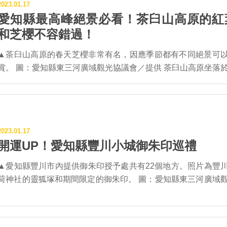
知縣東三河廣域觀光協議會／提供 ▎神田の江戶彼岸櫻 【最佳花
2023.01.17
地區和愛知縣內，豐橋市就成為唯一還有路面電車行駛之處。 ▲最
期】4月上旬 【地址】愛知縣設樂町神田大申方3 位於栽植神
愛知縣最高峰絕景必看！茶臼山高原的紅
傳統的路面電車原始外觀。 圖：愛知縣東三河廣域觀光協議會
梅的民宅後山中，由於樹高25公尺、將近8層樓高，樹幹環抱超
和芝櫻不容錯過！
站前和豐橋市東部的「豐橋市路面電車市內線」，全
公尺以上，樹齡推定約80年。在這株櫻花樹不遠處還有兩株櫻
長5.4公里，於大正14年(1925)年開業，以「市電」愛稱受到市
被稱為「兄弟櫻」，靜靜地佇立在河邊開花，是在地的最醒
▲茶臼山高原的春天芝櫻非常有名，因應季節都有不同絕景可
愛，也是日本唯一行駛於國道1號的路線，尤其途中的井原站
福田寺の枝垂櫻。 圖：愛知縣東三河廣域觀光協議會／提供
賞。 圖：愛知縣東三河廣域觀光協議會／提供 茶臼山高原坐落於愛
的交叉點位置，可說是全日本最險峻的急轉彎道路(約半徑1
▎福田寺の枝垂櫻 【最佳花期】4月上旬 【地址】設楽町田
知縣北設樂郡豐根村的茶臼山一帶。標高1,415公尺的茶臼山是
 ▲6月中旬至9月中旬推出夏天限定的納涼啤酒路面電車。
居立19 相傳戰國時代赫赫有名的將軍武田信玄死在福田寺。福
縣最高峰，也是縣内唯一的滑雪場，冬天因滑雪而人氣沸騰、
圖：愛知縣東三河廣域觀光協議會／提供 不過豐橋市路面電車最特
山門旁邊就有一株高約20公尺、樹幹環抱約1公尺的枝垂櫻，
有美麗芝櫻、夏天能充分享受露營和健行等戶外活動、秋天追
別的是會推出充滿季節感的主題企劃電車，行駛路段是從豐橋
枝垂櫻據說向來是町內最早開花的櫻花樹，粉櫻幾乎將樹幹全
最近則流行星空觀察，是一整年不分季節都有各種樂趣的旅
前到運動公園前車站，一趟來回約1小時20分鐘。例如夏天推
2023.01.17
覆住一般的滿開盛況，更吸引愛花人士的造訪。 ▲田峯城の優雅山
茶臼山高原的春天有著一整面粉紅芝櫻花毯好美，晚上的夜
「納涼啤酒電車」，可享受附有下酒菜便當的生啤喝到飽；而
開運UP！愛知縣豐川小城御朱印巡禮
櫻。 圖：愛知縣東三河廣域觀光協議會／提供 ▎田峯城の優雅山櫻
櫻也是賞景一絕。 圖：愛知縣東三河廣域觀光協議會／提供 ▍春爛
天到來，黃昏時有紅燈籠亮起，能夠享用熱氣蒸騰的黑輪關東
【最佳花期】4月上旬 【地址】愛知縣設樂町田峯字城9 在田
漫！仰望南阿爾卑斯的「芝櫻之丘」 毎年5月中旬到6月中旬，
「黑輪電車」也會登場，一邊從車窗中眺望豐橋市街風光，一
▲愛知縣豐川市內提供御朱印授予處共有22個地方。照片為豐
停車場旁邊綻放的山櫻，是攝影愛好者熱愛的拍照熱點。在這
展開「天空的花回廊～芝櫻之丘」。在2万2000平方公尺的
電車內感受路邊攤喝小酒風情的樂趣，可說是豐橋最迷人的限
荷神社的靈狐塚和期間限定的御朱印。 圖：愛知縣東三河廣域觀光
以感受到靜謐山村裡春天來訪的美景。幽靜山城和美麗櫻花的
上，栽植了40萬株可愛的芝櫻。在蔚藍晴空下，以殘雪堆積山
詩！ ▲11月中旬至2月下旬推出冬天限定的黑輪路面電車。
議會／提供 台灣訪日旅客近年來很流行去日本的神社或寺廟，一
成趣，絕對值得前來一訪。 ▲和市藥師堂の江戶彼岸櫻。 圖：愛知
南阿爾卑斯群山作為背景，繽紛花毯在眼前一望無際，是令人
圖：愛知縣東三河廣域觀光協議會／提供 ▓豐橋市路面電車路線圖
定要收集御朱印，藉以提振元氣、開運或是作為旅途的最佳紀
縣東三河廣域觀光協議會／提供 ▎和市藥師堂の江戶彼岸櫻 【最佳
深刻的美麗光景。同時舉辦期間限定的夜晚打燈，在雷射光線
&時刻表：https://reurl.cc/EXADvA
特別推薦愛知縣的豐川市內光是可以授予御朱印的地方就有約2
花期】4月上旬 【地址】愛知縣設樂町和市字笠井62 樹齡
法下，芝櫻花毯展現了與白天不一樣的魅惑之美。 ▲秋天的茶臼山