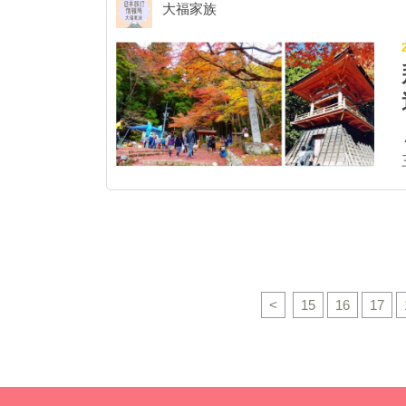
大福家族
秘之
不
供 ▍豐川稻荷
櫻
美
<
15
16
17
供