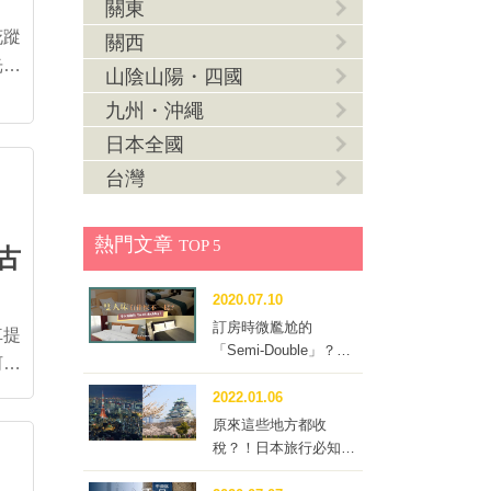
關東
花蹤
關西
山陰山陽・四國
九州・沖繩
先布
日本全國
台灣
株黑
謂黑
熱門文章
TOP 5
古
幹是
設樂
2020.07.10
訂房時微尷尬的
車提
「Semi-Double」？到
底要不要訂這種房型？
樂町
2022.01.06
樹，
後如
原來這些地方都收
4月
本境
稅？！日本旅行必知的
「住宿稅」
東海