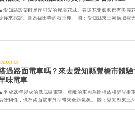
▲愛知縣設樂町是座可愛的秘境花城。春暖花開處處都有美麗
等你來探訪。圖為福田寺的枝垂櫻。 圖：愛知縣東三河廣域觀光協
會／提供 疫情趨緩後訪日人潮爆發性成長，面對即將來臨的春暖
花開時節，不想人擠人疲憊賞花，推薦前往愛知縣設樂町，搶
局你的2023賞梅追櫻小旅行！以下將介紹6處賞梅追櫻勝地： ▲神
田の黑梅。 圖：愛知縣東三河廣域觀光協議會／提供 ▎神田の黑梅
【最佳花期】3月下旬 【地址】愛知縣設樂町神田字申方5 這
2023.01.19
梅位於神田地區的民宅庭園中，每年都會綻放美麗的花朵，所
搭過路面電車嗎？來去愛知縣豐橋市體驗
梅並非指花朵是黑色的，而是濃豔粉色的紅梅，據說是因為枝
早味電車
黑色的而得此名。梅樹高約7～8m，自成一格的梅樹姿態，是
當地自傲的黑梅。 ▲八橋の姥彼岸櫻。 圖：愛知縣東三河廣域觀
▲平成20年製成的低底盤電車，寬敞的車廂為輪椅族和嬰兒推
協議會／提供 ▎八橋の姥彼岸櫻 【最佳花期】4月上旬 【地
供便利性，也為路面電車外型帶來全新氣象。 圖：愛知縣東三河廣
址】愛知縣設樂町八橋字崩沢33 被栽植在舊八橋小學遺址的設
域觀光協議會／提供 慢吞吞行駛的路面電車，曾經是日本最重要的
指定天然紀念物。據說是町內最粗壯、姿態尤其優美的櫻花老
交通工具。1895年明治中期，第一輛路面電車出現在京都，此
歲數超過100年以上，樹幹環抱約2.4公尺、高度約7公尺。每年
雨後春筍出現在日本各地，直到1960年代才漸漸式微，如今日
上旬開花時節總吸引來不少賞櫻客。 ▲神田の江戶彼岸櫻。 圖：愛
內還有路面電車行駛的地區只剩下17個都市、共19條路線。而