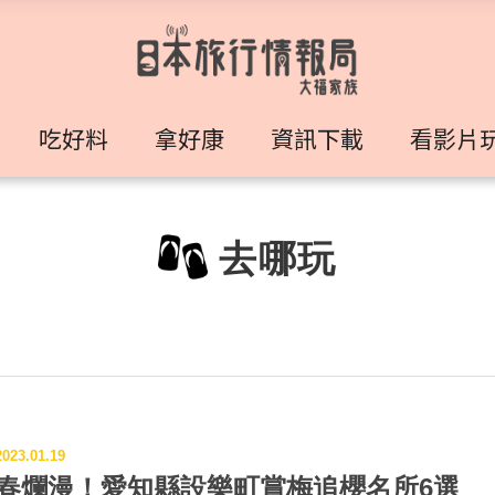
吃好料
拿好康
資訊下載
看影片
去哪玩
2023.01.19
春爛漫！愛知縣設樂町賞梅追櫻名所6選