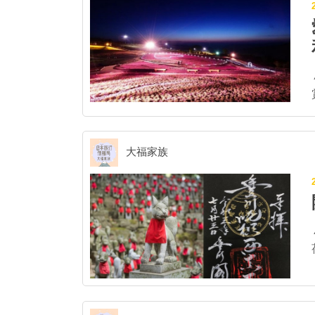
供 連結豐橋車
徵。 ▲
尺)。
大福家族
地。 ▲
風物
協