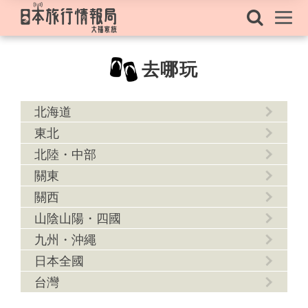
去哪玩
北海道
東北
北陸・中部
關東
關西
山陰山陽・四國
九州・沖繩
日本全國
台灣