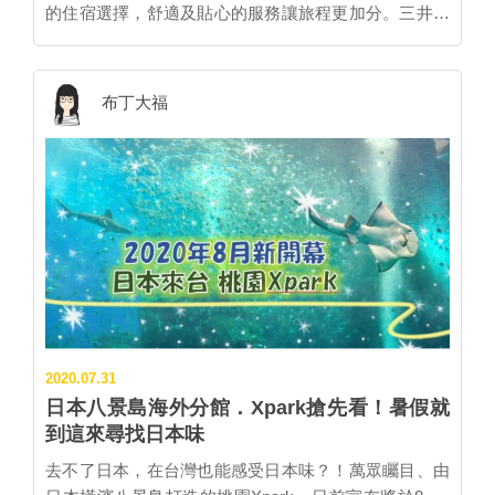
築物的2樓，樓梯間就開始感受到濃濃日本味。 推開木
的住宿選擇，舒適及貼心的服務讓旅程更加分。三井花
▲走進鳥居，近距離體驗山口縣柳井市的金魚燈籠，疫
門左邊就是實木吧台和大片落地窗，可以一邊眺望窗外
園飯店目前在日本有32間，主要以東京及京阪地區為
情後再去實地走訪。 圖：向日遊/提供
敦化南路林蔭大道，一邊享用料理。發現櫥櫃上擺著各
主，而海外首間分店則選擇落腳於台北市忠孝新生捷運
種岩手縣物品，很多都是來自岩手縣達增拓也知事的贈
站旁，共有297間客房，其中有三間主題概念房，另外
布丁大福
禮喔！ 右手邊是一張大桌，適合多人聚會時使用，裡面
還有台灣商務旅館少見的大浴場。 ▪️ Taiwan Character x
一點的角落也有布簾小包廂座。 不懂選酒也不怕！店裡
Japan Quality 本飯店以結合台灣魅力與日本品質魅力為
常駐專業唎酒師 注意到這個壯觀大酒櫃了吧！聽
概念，飯店中隨處可見充滿台灣自然風味的細節以及日
Michael老闆說這個冰箱裡隨時擺有50~60種酒，貿易上
系貼心纖細的服務。踏入飯店大門，首先映入眼簾的就
總品目更達到200種以上。酒品不只內用，也能整支買
是齊柏林代表作「看見台灣」的精選版「美麗台灣」影
走。更特別的是還提供外送服務，提前半天打電話詢問
片，左側櫃台後方則懸掛了台灣藝術家的大作，上方天
適合的搭餐酒，直接叫酒送到家裡（或送到其他餐廳都
花板則以日本傳統建築樣式，呈現日台特色交融的迷人
可以喔）！ 不懂選酒也沒關係，先酒肴另一特色就是店
獨特空間。此外，每層樓的梯廳也都布置著台灣本土藝
裡常駐專業唎酒師，會耐心為客人介紹合適的清酒和關
術家的作品。 ▪️客房 飯店內共有297間客房，一般標準
於各瓶酒的小故事。 大福最後選了這款あさ開酒造的
房落在6-8坪左右。客房中融入台灣特色，能夠欣賞到原
CLEAR，味道微辛口清爽，米香之外還帶點青草香氣。
2020.07.31
住民紡織品及竹製品元素。平均挑高3.2公尺的天花板及
不喜歡清酒的話，也有...
日本八景島海外分館．Xpark搶先看！暑假就
大片觀景窗、玻璃隔間等，營造出穿透舒適的空間。開
到這來尋找日本味
放式衣櫃中，更放著台灣代表性的「三色茄芷袋」，房
客前往大浴場時，可將浴巾及換洗衣物等放入袋中方便
去不了日本，在台灣也能感受日本味？！萬眾矚目、由
攜帶，畫龍點睛的巧思令人會心一笑。 客房中又分別以