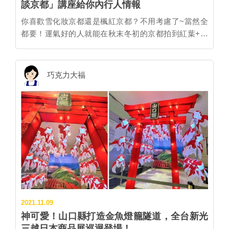
談京都」講座給你內行人情報
你喜歡雪化妝京都還是楓紅京都？不用考慮了~當然全
都要！運氣好的人就能在秋末冬初的京都拍到紅葉+雪
美景。日本迷都知道的京都下鴨神社旁有座三井集團的
家族故居「舊三井家下鴨別邸」，進入11月下旬的現在
局部轉紅，即將迎來最美紅葉，而12月下旬遇上冷氣團
巧克力大福
的話，更有機會拍到雪*楓爭豔的夢幻景觀。 「舊三井
家下鴨別邸」就在著名的下鴨神社旁，可一同安排賞楓
行程。 圖：京都市台灣事務所/提供 「舊三井家下鴨別
邸」12月有機會拍到這般雪景+楓紅夢幻景致。圖：京
都市台灣事務所/提供 「舊三井家下鴨別邸」主屋2樓和
3樓的觀景區「望樓」每年秋天會配合紅葉時節期間限
定公開。圖：京都市台灣事務所/提供 京都市觀光協會
為了向京都迷提供更多像這樣隱藏版的情報，今年的
「漫談京都」觀光交流講座將於12/10(週五)好評加場，
跳脫單向輸出的講座模式，加入多種互動環節，共有70
2021.11.09
個席次。講座中將送出超過10萬元的京都豪禮，包括京
神可愛！山口縣打造金魚燈籠隧道，全台新光
都知名文創品牌SOU‧SOU、百年香舖松榮堂、百年茶
三越日本商品展巡迴登場！