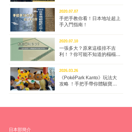
大浴場，邊泡湯邊愜意欣賞台北街景。 ▪️餐廳 飯店餐廳
食嬉戲，再經由水底下方的通道，回到陸地休憩。有機
由在台灣已有三間分店的日式義大利餐酒館JAPOLI進
會來訪的粉絲們，記得抬頭看看喔!! 珊瑚潛行 遊客們將
2020.07.07
駐。早餐採自助吧方式，提供台灣在地的有機蔬菜、魚
在180度寬敞的環景空間中，欣賞海底珊瑚礁的繽紛樣
手把手教你看！日本地址超上
肉所烹調的和洋料理外，更有許多來台必吃的小吃。包
貌。透過地面上投影的珊瑚、魚群環境，帶領大家一同
手入門指南！
括特製擔仔麵、海鮮粥(點餐制)之外，滷肉飯、蛋餅、
潛入海底世界～ 另外，展區的小角落還設有兩個小水
爆漿地瓜球等特色料理也都會登場。 ▪️感想 栗子大福實
箱，可供遊客近距離觀察可愛的小珊瑚。喜歡海底生物
2020.07.10
地開箱感想是，一踏入和苑三井花園飯店，真的就有如
的粉絲，千萬別錯過！ 雨林探險 展區內的人工造景搭
一張多大？原來這樣排不吉
回到日本一樣，更特別的是加入了許多濃厚的台灣風情
配閃電雷聲，經典重現了豐富多樣...
利！？你可能不知道的榻榻米
魅力，讓入住體驗更加豐富有趣！主題概念房中各種精
冷知識四問！
心打造的細節，更是在拍照打卡之餘，會讓人更享受待
2026.03.26
在客房中的時光呢～ 餐點部分，看見台灣小吃出現在日
《PokéPark Kanto》玩法大
式飯店的早餐吧台上，或是納豆旁邊竟然放著剝皮辣
攻略 ！手把手帶你體驗寶可
椒，都讓人有種亂入的有趣感覺，卻更忍不住想吃吃
樂園：關都
看！而生菜沙拉或式咖哩等其他經典菜色，都維持著日
式飯店原本該有的水準，日台兩種口味一網打盡也是在
台灣入住日籍飯店的優點吧！ 除了和苑三井花園飯店之
外，三井集團接下來也預計於2022年、2024年在台北市
的中山區及松山區開設新飯店。無法三不五時出國，國
旅時來住住三井花園等飯店，也能解解...
日本部簡介