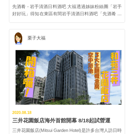
今日，日本人一提到柳井市，就會跟金魚燈籠畫上等
先酒肴 - 岩手清酒日料酒吧 大福透過姊妹粉絲團「岩手
號，事實上無論是白壁老街或其他街頭巷尾也都能看到
好好玩」得知在東區有間岩手清酒日料酒吧「先酒肴 清
屋簷懸掛金魚燈籠的模樣，儼然就是個金魚燈籠小城。
酒吧 Senn Sake Dining Bar」，他們家的一大特色就是
這全都要歸功於在地人河村信男的熱情，他從1972年開
專門代理岩手縣清酒，像是「あさ開」與「櫻顏」等都
始教大人小孩DIY金魚燈籠，漸漸地擴及到縣外。1992
是日本國酒等級。あさ開酒造的清酒「水神」更被譽為
栗子大福
年隨著金魚燈籠祭典的舉辦，湧入大批觀光人潮。金魚
日料、西餐都適合的絕妙百搭餐酒。 先酒肴老闆
燈籠已經成為柳井市最有力的號召了。每年的8月13日
Michael原本是從事貿易進口工作，經過朋友介紹認識
祭典時節只要來到柳井市，便會看到大大小小的金魚燈
「あさ開（朝開）*」酒造的人，從此開啟清酒道路，喝
籠迎面而來，極為壯觀。 ▍金魚燈籠隧道，全台新光三
出了熱情後甚至考取了日本酒唎酒師的資格。之後想引
越巡迴展出中 ▍ 受困疫情，台灣人現在無法前往山口旅
進岩手清酒給台灣的大家，索性在2014年開了清酒酒吧
遊，山口縣台灣代理向日遊特別將CNN評選日本最美的
先酒肴。 * あさ開酒造曾入選「新酒鑑評會」27次，獲
元乃隅神社123座鳥居製成背板，及模型大鳥居，加上
得22次金賞，可說是日本最多金賞紀錄的酒造。 先酒肴
空運來台的金魚燈籠，親手製成最有和風味的「金魚燈
的開店之路也受到許多岩手縣朋友的支持，其中包含岩
籠迷你隧道」，在全台灣新光三越的日本商品展中巡迴
手縣知事達增拓也。聽Michael老闆說知事每次訪台都會
登場，大受好評。 ★想親自體驗「山口縣柳井金魚燈籠
到店裡捧場呢！ 聽更多Michael老闆的故事，和他推薦
隧道」嗎？ 馬上Check全台新光三越百貨日本商品展登
2020.08.18
的岩手美食＆景點↓↓↓↓ 也想去先酒肴體驗味出國嗎？先
場日期： 11/05(週五)～11/16(週二)：桃園店 11/18(週
三井花園飯店海外首館開幕 8/18起試營運
跟著大福一起來一探究竟吧！ 先酒肴從台北捷運忠孝敦
四)～12/05(週日)：台南店 12/10(週五)～12/19(週日)：
化站8號出口出來走2分鐘就到了，位置在敦化南路上建
三井花園飯店(Mitsui Garden Hotel)是許多台灣人訪日時
台北站前店 12/24(週五)～2022/1/04(週二)：高雄左營店