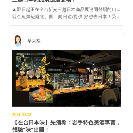
鋪一保堂等好禮，更加碼送出帆布包界的愛馬仕「一澤
信三郎帆布包」，頭獎京都機加酒則有兩個名額，超前
▲即日起正在全台新光三越日本商品展巡迴登場的山口
佈署疫情後的京都之旅。11/19已開放線上報名，京都迷
縣金魚燈籠隧道。圖：向日遊/提供 好想去日本！受疫
別錯過！ (https://reurl.cc/MkVDxW)。 而為了喚起大家
情影響睽違2年去不了日本，山口縣乾脆把最具代表性
對京都的想念，讓京都迷們在規劃疫情後的京都之旅能
的名產－金魚燈籠，搭上CNN評選日本最美的元乃隅神
更深度、更內行，並宣導《京都市旅遊行動準則》，讓
社大鳥居模型製成「金魚燈籠迷你隧道」搬來台灣讓民
草大福
每位台灣人都成為受到京都人歡迎的模範好旅客，京都
眾親身體驗、原味重現。即日起於全台新光三越百貨的
市特別與台灣知名插畫家「小學課本的逆襲」合作，以
日本商品展巡迴登場，目前正在新光三越桃園店展出
「去日本/京都玩時所遇到的雷事/雷旅伴」為題徵稿
中，接下來還將前往台南、台北與高雄持續展出至明年
(https://reurl.cc/EZeMbn; https://reurl.cc/jgojmL)，可前
1月。 ▲走進柳井市，金魚燈籠成了隨處可見的日常風
往留言分享，讓獨特旅行回憶成為插畫家筆下的爆笑故
景。圖：柳井市商工觀光課/提供 ▍金魚燈籠的由來 ▍
事之一。插畫內容將於12月上旬對外發表，與網友重溫
金魚燈籠是山口縣柳井市的民藝品特產。相傳是距今
京都旅行回憶，值得期待。 圖：京都市台灣事務所/提
150年前柳井市的商人從青森縣弘前市的金魚睡魔燈籠
供 【「漫談京都」觀光交流講座】 日期：12/10(週五)
得到靈感，使用傳統織物「柳井縞」的染料而做出至今
19:30~21:00 (19:00開放入場) 報名：11/19(週五) 12:00
人氣居高不墜的可愛金魚燈籠。 ▲每年8月13日是柳井
~2021/11/26(五) 18:00止 報名網址：
金魚燈籠祭，吸引來大批觀光客，是在地一大盛事。
https://www.accupass.com/go/visitkyototw-seminar
2021.04.12
圖：柳井市商工觀光課/提供 ▲柳井金魚燈籠祭的高潮
【在台日本味】先酒肴：岩手特色美酒專賣，
是金魚燈籠山車的登場，令人熱血沸騰。 圖：柳井市商
體驗"味"出國！
工觀光課/提供 ▍山口縣柳井市是金魚燈籠之城 ▍ 時至