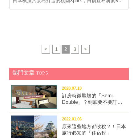
日本橫濱八景島打造的桃園Xpark，日前宣布將於8月7
台灣特色為發想，打造了「九份」、「台灣甜點」、及
日開幕。館方規劃出13個室內外展區，透過高科技技術
「故鄉」三間主題概念房。九份房中點綴著來自石板
結合空間設計，再搭配世界知名音樂大師「久石讓」特
路、夜景、紅燈籠等復古情懷靈感的裝飾，在房中放鬆
別為Xpark創作出的樂曲，在4500坪大的空間中，帶領
卻同時有旅行的雙重體驗。 以繽紛粉彩色調裝潢的甜點
大家身歷其境，徜徉在海洋世界中～ 還在煩惱暑假期間
房，可尋找到珍珠奶茶、鳳梨、馬卡龍等設計亮點。霓
要帶孩子去哪裡放電嗎？快來Xpark回憶一下日本的旅
虹的壁燈結合天天開心及甜甜的諧音，迷幻的燈光讓人
遊時光吧! 福爾摩沙 高達8公尺、寬約12公尺的大水槽，
<
1
2
3
>
彷彿身處幻想世界之外，窗外的松鼠更增添了童話世界
模擬台灣的海洋生態環境，槽內可見雪花鴨嘴燕魟、ㄚ
的氣氛。 走進故鄉房，就像是回到阿嬤家一樣熟悉。設
髻鮫、大尾虎鮫等大大小小的魟魚、鯊魚，還有約6000
計靈感擷取台灣傳統生活風貌，房內從鐵窗花、竹編品
隻閃閃發亮的銀鱗鯧群，搭配輕快的音樂旋律於水中群
熱門文章
到陽台的紅磚牆等，以嶄新姿態再生，卻同時讓人感到
TOP 5
游漫舞，十分壯觀。 癒見水母 展區內規劃了各類型的
安心與溫暖。 衛浴部分包含洗手台、廁所、淋浴/浴
水母水缸，讓遊客們能近距離觀察水母的悠游姿態。館
缸，皆採各自獨立的設計，使用上不會互相影響。除了
2020.07.10
方利用無邊鏡面結合虹光及地面上的花朵變化，在周圍
必備的免治馬桶之外，更裝設台灣飯店罕見的暖氣設
訂房時微尷尬的「Semi-
鏡面的反射下，呈現出宛若萬花筒般的夢幻打卡區。此
備，在寒冷的冬季期間也能舒適度過。 ▪️大浴場 一般商
Double」？到底要不要訂這
外，也設有水母實驗室，與大家一同分享水母誕生後的
種房型？
務型旅館罕見的頂樓大浴場可說是本飯店的亮點之一。
成長過程。 企鵝奇遇 首次登台的麥哲倫企鵝與國王企
浴池內鋪設著閃爍金光的高雅馬賽克磁磚，在水波晃蕩
鵝都將在此現身！館方打造了寒冷雪白的企鵝生態環
2022.01.06
下更顯波光粼粼，搭配窗外的台灣群山意象造景，彷彿
境，以人行通道為中心，分為陸域及水域兩區。企鵝們
原來這些地方都收稅？！日本
身在幽雅山谷中泡湯。若入住樓層較低，也可以來頂樓
旅行必知的「住宿稅」
將依照喜好，自由穿梭在遊客上方的透明隧道至水域覓