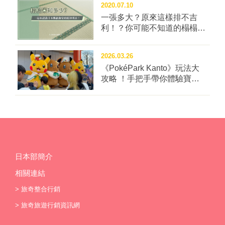
2020.07.10
一張多大？原來這樣排不吉
利！？你可能不知道的榻榻米
冷知識四問！
2026.03.26
《PokéPark Kanto》玩法大
攻略 ！手把手帶你體驗寶可
樂園：關都
日本部簡介
相關連結
>
旅奇整合行銷
>
旅奇旅遊行銷資訊網