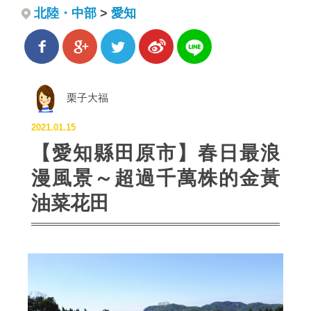
北陸・中部
>
愛知
栗子大福
2021.01.15
【愛知縣田原市】春日最浪
漫風景～超過千萬株的金黃
油菜花田