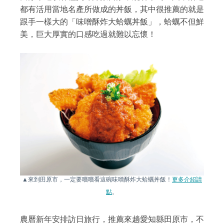
都有活用當地名產所做成的丼飯，其中很推薦的就是
跟手一樣大的「味噌酥炸大蛤蠣丼飯」，蛤蠣不但鮮
美，巨大厚實的口感吃過就難以忘懷！
▲來到田原市，一定要嚐嚐看這碗味噌酥炸大蛤蠣丼飯！
更多介紹請
點
。
農曆新年安排訪日旅行，推薦來趟愛知縣田原市，不