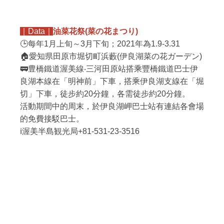
｜Data｜
油菜花祭(菜の花まつり)
🕒每年1月上旬～3月下旬；2021年為1.9-3.31
🏠愛知県田原市堀切町浜藪(伊良湖菜の花ガーデン)
🚃豊橋鐵道渥美線‧三河田原站搭乘豐橋鐵道巴士伊
良湖本線在「明神前」下車，搭乘伊良湖支線在「堀
切」下車，徒步約20分鐘，各需徒步約20分鐘。
活動期間中的周末，於伊良湖岬巴士站有連結各會場
的免費接駁巴士。
ℹ渥美半島観光局+81-531-23-3516