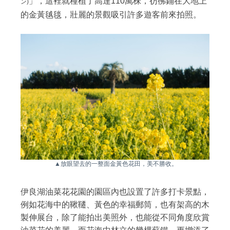
」，這裡就種植了高達110萬株，彷彿鋪在大地上
ン)
的金黃毧毯，壯麗的景觀吸引許多遊客前來拍照。
▲放眼望去的一整面金黃色花田，美不勝收。
伊良湖油菜花花園的園區內也設置了許多打卡景點，
例如花海中的鞦韆、黃色的幸福郵筒，也有架高的木
製伸展台，除了能拍出美照外，也能從不同角度欣賞