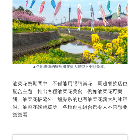
▲色彩絢爛的鯉魚旗在藍天陪襯下更顯亮麗。
油菜花祭期間中，不僅能用眼睛賞花，周邊餐飲店也
配合主題，推出各種油菜花美食，例如油菜花可樂
餅、油菜花披薩外，甜點系的也有油菜花義大利冰淇
淋、油菜花磅蛋糕等，各種創意組合都令人不禁想要
嘗嘗看。