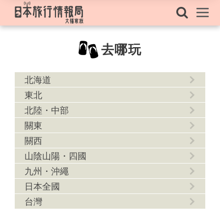
去哪玩
北海道
東北
北陸・中部
關東
關西
山陰山陽・四國
九州・沖繩
日本全國
台灣