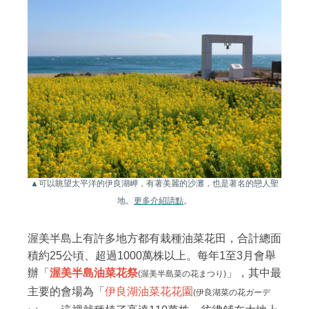
▲可以眺望太平洋的伊良湖岬，有著美麗的沙灘，也是著名的戀人聖
地。
更多介紹請點
。
渥美半島上有許多地方都有栽種油菜花田，合計總面
積約25公頃、超過1000萬株以上。每年1至3月會舉
辦「
渥美半島油菜花祭
」，其中最
(渥美半島菜の花まつり)
主要的會場為「
伊良湖油菜花花園
(伊良湖菜の花ガーデ