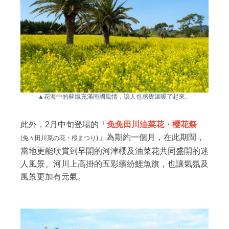
▲花海中的蘇鐵充滿南國風情，讓人也感覺溫暖了起來。
此外，2月中旬登場的「
免免田川油菜花・櫻花祭
」為期約一個月，在此期間，
(免々田川菜の花・桜まつり)
當地更能欣賞到早開的河津櫻及油菜花共同盛開的迷
人風景。河川上高掛的五彩繽紛鯉魚旗，也讓氣氛及
風景更加有元氣。