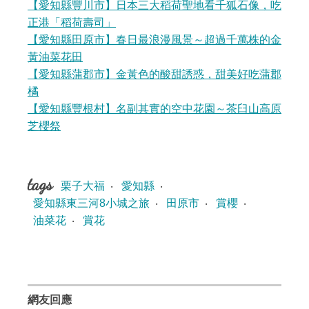
【愛知縣豐川市】日本三大稻荷聖地看千狐石像，吃
正港「稻荷壽司」
【愛知縣田原市】春日最浪漫風景～超過千萬株的金
黃油菜花田
【愛知縣蒲郡市】金黃色的酸甜誘惑，甜美好吃蒲郡
橘
【愛知縣豐根村】名副其實的空中花園～茶臼山高原
芝櫻祭
tags
栗子大福
‧
愛知縣
‧
愛知縣東三河8小城之旅
‧
田原市
‧
賞櫻
‧
油菜花
‧
賞花
網友回應