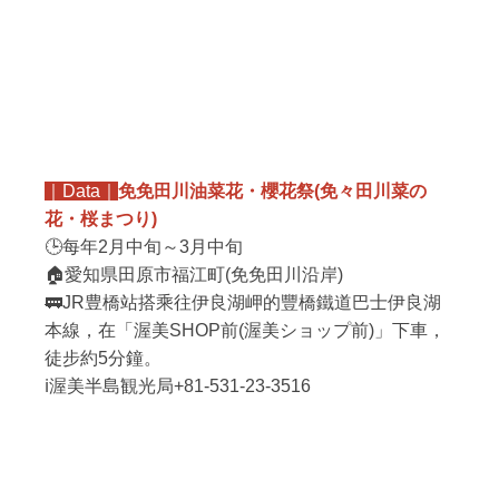
｜Data｜
免免田川油菜花・櫻花祭(免々田川菜の
花・桜まつり)
🕒每年2月中旬～3月中旬
🏠愛知県田原市福江町(免免田川沿岸)
🚃JR豊橋站搭乘往伊良湖岬的豐橋鐵道巴士伊良湖
本線，在「渥美SHOP前(渥美ショップ前)」下車，
徒步約5分鐘。
ℹ渥美半島観光局+81-531-23-3516