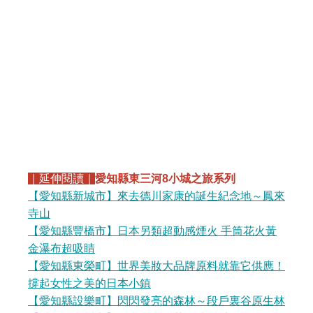
｜延伸閱讀｜
愛知縣東三河8小城之旅系列
【愛知縣新城市】來去德川家康的誕生紀念地～鳳來
寺山
【愛知縣豐橋市】日本另類超動感煙火 手筒花火黃
金瀑布超吸睛
【愛知縣東榮町】世界美妝大品牌原料就靠它供應！
撐起女性之美的日本小鎮
【愛知縣設樂町】閃閃發亮的森林～段戶裏谷原生林