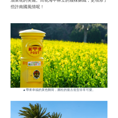
油菜花的美麗。而花海中林立的幾棵蘇鐵，更增添了
些許南國風情呢！
▲帶來幸福的黃色郵筒，圓柱的復古造型非常可愛。