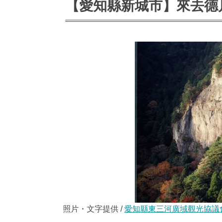
【愛知縣新城市】來去德
照片・文字提供 /
愛知縣東三河廣域觀光協議