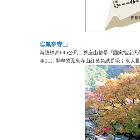
◎鳳來寺山
海拔標高645公尺，整座山都是『國家指定
年11月舉辦的鳳來寺山紅葉祭總是吸引來大批