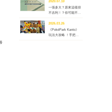
2020.07.10
一張多大？原來這樣排
不吉利！？你可能不知
道的榻榻米冷知識四
問！
2026.03.26
《PokéPark Kanto》
玩法大攻略 ！手把手
帶你體驗寶可樂園：關
每
都