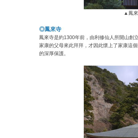
▲鳳來
◎鳳來寺
鳳來寺是約1300年前，由利修仙人所開山
家康的父母來此拜拜，才因此懷上了家康這個
的深厚保護。