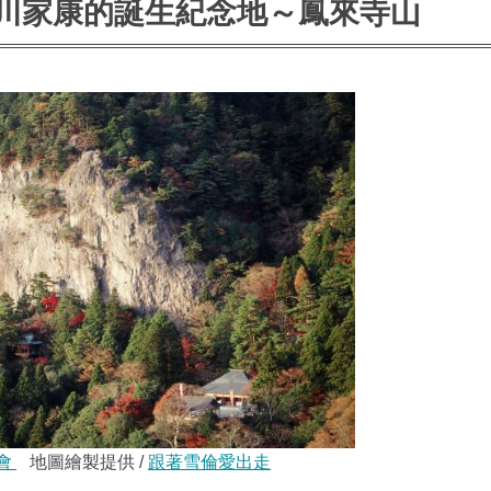
川家康的誕生紀念地～鳳來寺山
會
地圖繪製提供 /
跟著雪倫愛出走