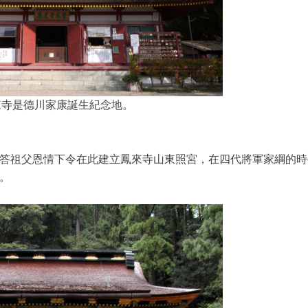
來寺是德川家康誕生紀念地。
答祖父恩情下令在此建立鳳來寺山東照宮，在四代將軍家綱的時
。