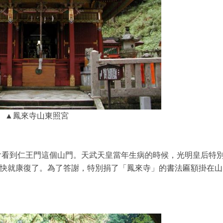
▲鳳來寺山東照宮
中會看到仁王門這個山門。天武天皇當年生病的時候，光明皇后特
快就康復了。為了答謝，特別捐了「鳳來寺」的書法匾額掛在山