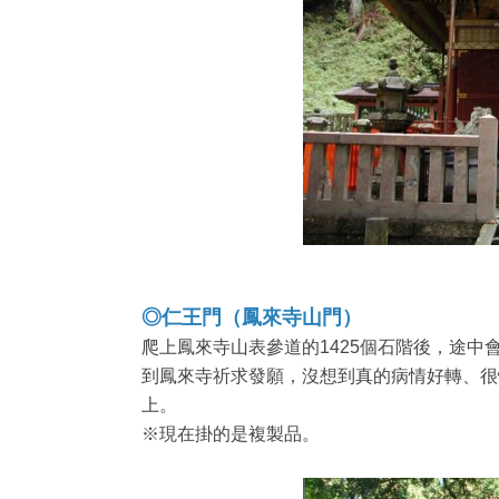
◎仁王門（鳳來寺山門）
爬上鳳來寺山表參道的1425個石階後，途
到鳳來寺祈求發願，沒想到真的病情好轉、很
上。
※現在掛的是複製品。