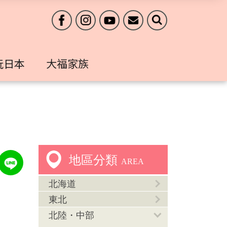
玩日本
大福家族
地區分類
AREA
北海道
東北
北陸・中部