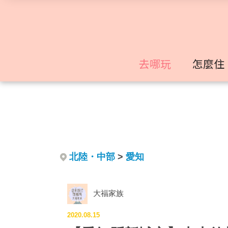
去哪玩
怎麼住
北陸・中部
>
愛知
大福家族
2020.08.15