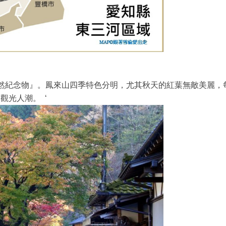
天然紀念物』。鳳來山四季特色分明，尤其秋天的紅葉無敵美麗，
觀光人潮。 ‘