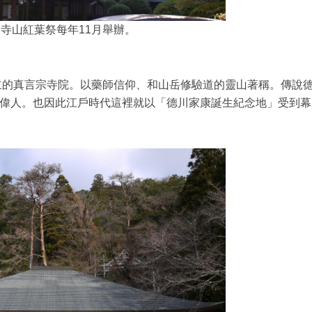
寺山紅葉祭每年11月舉辦。
創立的真言宗寺院。以藥師信仰、和山岳修驗道的靈山著稱。傳說
偉人。也因此江戶時代這裡就以「德川家康誕生紀念地」受到幕