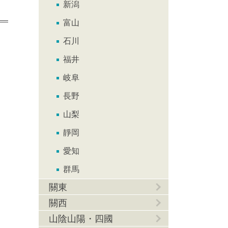
新潟
富山
石川
福井
岐阜
長野
山梨
靜岡
愛知
群馬
關東
關西
山陰山陽・四國