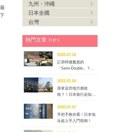
九州・沖繩
區最
日本全國
下
台灣
熱門文章
TOP 5
2020.07.10
訂房時微尷尬的
「Semi-Double」？到
底要不要訂這種房型？
2022.01.06
原來這些地方都收
稅？！日本旅行必知的
「住宿稅」
2020.07.07
手把手教你看！日本地
址超上手入門指南！