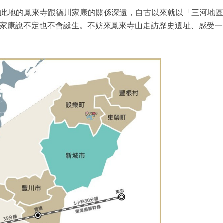
間，此地的鳳來寺跟德川家康的關係深遠，自古以來就以「三河地
家康說不定也不會誕生。不妨來鳳來寺山走訪歷史遺址、感受一