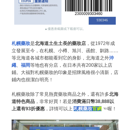
▲優惠劵截圖或下載都可以。
札幌藥妝
是
北海道土生土長的藥妝店
，從1972年成
立發展至今，在札幌、小樽、旭川、函館、釧路……
等北海道各城市都能看到它的身影，北海道之外
沖
繩
、
福岡
等地也有分店，在日本共有200家以上店
鋪。大福對札幌藥妝的印象是招牌風格很小清新，店
鋪內也很潔白明亮！
札幌藥妝除了常見熱賣藥妝商品之外，還有許多
北海
道特色商品
，非常好買！若是
消費滿日幣38,888以
上還有93折優惠
，詳情可以上
札幌藥妝
官網
☜喔！