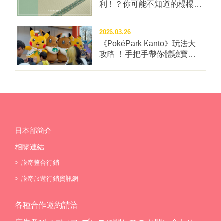
利！？你可能不知道的榻榻米
冷知識四問！
2026.03.26
《PokéPark Kanto》玩法大
攻略 ！手把手帶你體驗寶可
樂園：關都
日本部簡介
相關連結
>
旅奇整合行銷
>
旅奇旅遊行銷資訊網
各種合作邀約請洽