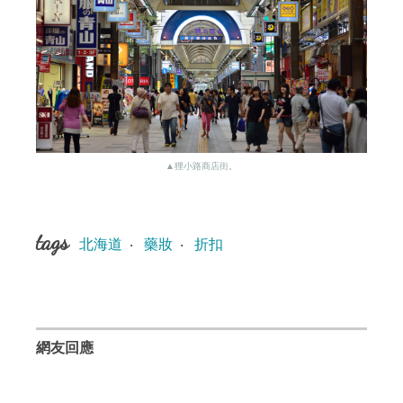
▲狸小路商店街。
tags
北海道
‧
藥妝
‧
折扣
網友回應