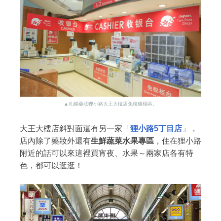
▲札幌藥妝狸小路大王大樓店免稅櫃檯區
。
大王大樓店斜對面還有另一家「
狸小路5丁目店
」，
店內除了藥妝外還有
生鮮蔬菜水果專區
，住在狸小路
附近的話可以來這裡買宵夜、水果～兩家店各有特
色，都可以逛逛！