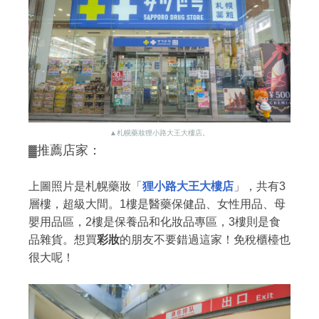
▲札幌藥妝狸小路大王大樓店。
推薦店家：
▓
上圖照片是札幌藥妝「
狸小路大王大樓店
」，共有3
層樓，超級大間。1樓是醫藥保健品、女性用品、母
嬰用品區，2樓是保養品和化妝品專區，3樓則是食
品雜貨。想買
彩妝
的朋友不要錯過這家！免稅櫃檯也
很大呢！