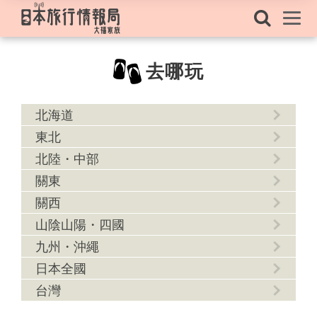
去哪玩
北海道
東北
北陸・中部
關東
關西
山陰山陽・四國
九州・沖繩
日本全國
台灣