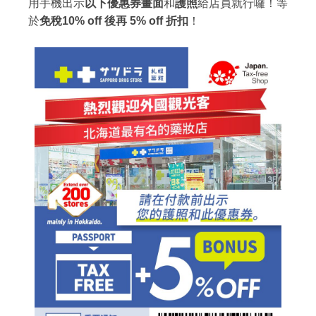
用手機出示
以下優惠券畫面
和
護照
給店員就行囉！等
於
免稅10% off 後再 5% off 折扣
！