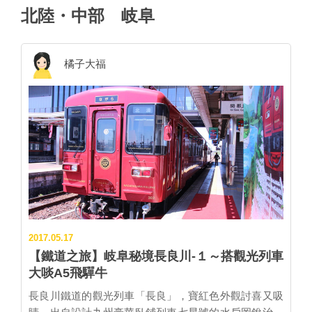
北陸・中部
岐阜
橘子大福
2017.05.17
【鐵道之旅】岐阜秘境長良川-１～搭觀光列車
大啖A5飛驒牛
長良川鐵道的觀光列車「長良」，寶紅色外觀討喜又吸