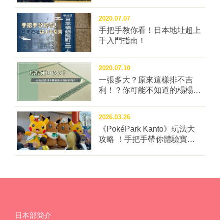
十足！列車由美濃太田的專用月台上車，至郡上八幡下
車，由於列車上沒有洗手間，中間會停靠大矢站約10分
2020.07.07
鐘，可以休息並解放一下。 長良川鐵道的普通列車有
手把手教你看！日本地址超上
白色、紅色2種，只有一節車廂的小火車，看起來特別
手入門指南！
可愛，從美濃加茂市的「美濃太田」車站出發，串聯著
各具特色的隱藏版車站，終點站為郡上市的「北濃」車
2020.07.10
站。 不搭還不知道，原來長良川鐵道和台鐵的內灣線
一張多大？原來這樣排不吉
是姊妹鐵道！因此可以用價格95元「內灣線一日週遊
利！？你可能不知道的榻榻米
券」，免費兌換價格2,700日圓的「長良川鐵道越美南線
冷知識四問！
一日乘車券」，一天內任意搭乘自由上下車，對台灣人
2026.03.26
來說相當超值，千萬要把車票保留起來，到岐阜的長良
《PokéPark Kanto》玩法大
川鐵道大玩特玩！ ■延伸閱讀：【鐵道之旅】秘境長良
攻略 ！手把手帶你體驗寶可
川-2～玩翻郡上八幡‧子寶溫泉‧美濃‧關 ■長良川鐵道官
樂園：關都
網：http://www.nagatetsu.co.jp/
日本部簡介