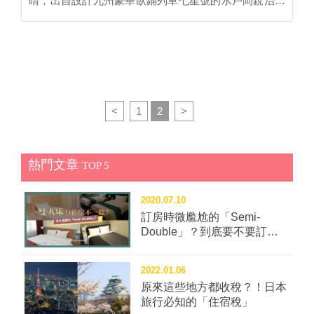
睛，出自設計九州豪華臥鋪列車七星號的水戶岡銳治之
手。沿著日本三大清流之一的長良川，悠悠晃晃載著旅
客，尋訪鄉村秘境，就算不是鐵道迷也忍不住著迷！
「長良」列車於去年4/27啟用，設有兩節車廂，一節為
景觀車廂「森」，一節為用餐車廂「鮎」，限定每周
五、六、日及國定假日，每年5月～10月運行。內部設
計使用岐阜產的木材，將沿線風景化為各種裝飾，以繽
<
1
2
>
紛的色彩表現長良川豐富的自然環境。 依車廂不同票
價也分為2大類： ●景觀車廂「森」─依照乘坐區間計
算，為普通列車的票價加上500日圓，共38個座位，若
熱門文章
TOP 5
是預約沒滿，當天也有機會搭乘。 ●用餐車廂「鮎」─
分為附2日乘車券的午餐方案，和附1日乘車券的點心方
2020.07.10
案，大人票價分別為1萬2千日圓、5千日圓，行駛於美
訂房時微尷尬的「Semi-
濃～郡上八幡區間，車掌小姐會用日文詳細解說沿途景
Double」？到底要不要訂這
點，只有25個座位，需事前電話預約。 橘子大福搭乘
種房型？
的是「鮎」午餐方案，餐點包括「濃姬的玉手箱」，使
用岐阜當季如鹿肉、地雞等當季食材，製作成12道前
2022.01.06
菜，主角則是A5等級飛驒牛的湯品，還有鰻魚飯和甜
原來這些地方都收稅？！日本
旅行必知的「住宿稅」
點，每一樣都精緻美味，而且吃完整個飽到喉嚨，份量