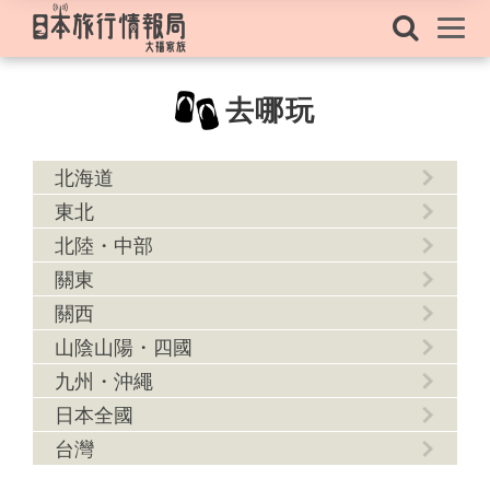
去哪玩
北海道
東北
北陸・中部
關東
關西
山陰山陽・四國
九州・沖繩
日本全國
台灣