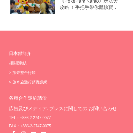
《PokéPark Kanto》玩法大
攻略 ！手把手帶你體驗寶可
樂園：關都
日本部簡介
相關連結
>
旅奇整合行銷
>
旅奇旅遊行銷資訊網
各種合作邀約請洽
広告及びメディア. プレスに関しての お問い合わせ
TEL：+886-2-2747-9077
FAX：+886-2-2747-9075