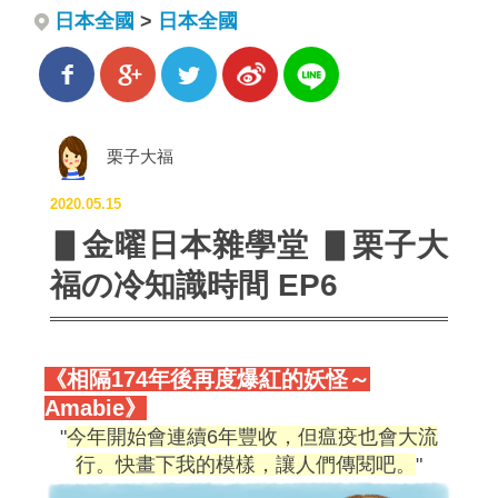
日本全國
>
日本全國
栗子大福
2020.05.15
▋金曜日本雜學堂 ▋栗子大
福の冷知識時間 EP6
《相隔174年後再度爆紅的妖怪～
Amabie》
今年開始會連續6年豐收，但瘟疫也會大流
行。快畫下我的模樣，讓人們傳閱吧。