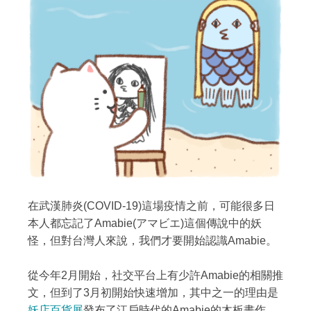
在武漢肺炎(COVID-19)這場疫情之前，可能很多日
本人都忘記了Amabie(アマビエ)這個傳說中的妖
怪，但對台灣人來說，我們才要開始認識Amabie。
從今年2月開始，社交平台上有少許Amabie的相關推
文，但到了3月初開始快速增加，其中之一的理由是
妖店百貨展
發布了江戶時代的Amabie的木板畫作，