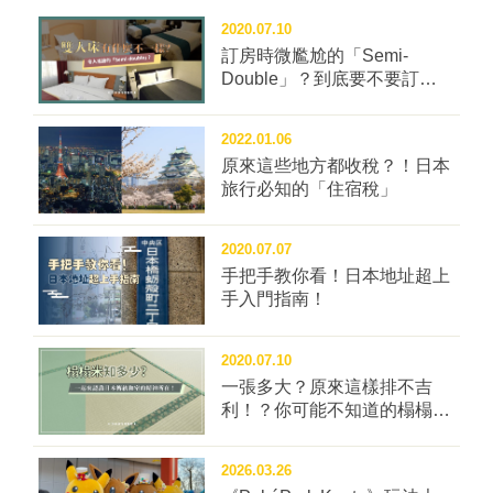
2020.07.10
訂房時微尷尬的「Semi-
Double」？到底要不要訂這
種房型？
2022.01.06
原來這些地方都收稅？！日本
旅行必知的「住宿稅」
2020.07.07
手把手教你看！日本地址超上
手入門指南！
2020.07.10
一張多大？原來這樣排不吉
利！？你可能不知道的榻榻米
冷知識四問！
2026.03.26