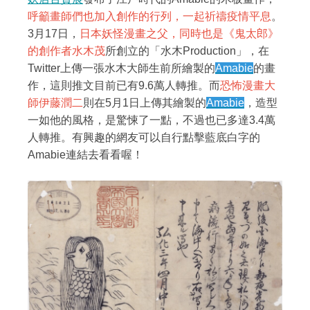
呼籲畫師們也加入創作的行列，一起祈禱疫情平息
。
3月17日，
日本妖怪漫畫之父，同時也是《鬼太郎》
的創作者水木茂
所創立的「水木Production」，在
Twitter上傳一張水木大師生前所繪製的
Amabie
的畫
作，這則推文目前已有9.6萬人轉推。而
恐怖漫畫大
師伊藤潤二
則在5月1日上傳其繪製的
Amabie
，造型
一如他的風格，是驚悚了一點，不過也已多達3.4萬
人轉推。有興趣的網友可以自行點擊藍底白字的
Amabie連結去看看喔！