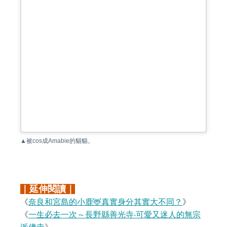
▲被cos成Amabie的貓貓。
｜延伸閱讀｜
《
奈良和宮島的小鹿🦌真實身分其實大不同？
》
《
一生必去一次～長野縣善光寺‧可愛又迷人的無宗