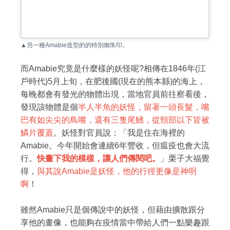
▲另一種Amabie造型的的特別御朱印。
而Amabie究竟是什麼樣的妖怪呢?相傳在1846年(江
戶時代)5月上旬，在肥後國(現在的熊本縣)的海上，
每晚都會有發光的物體出現，當地官員前往察看後，
發現該物體是個
半人半魚的妖怪，留著一頭長髮，嘴
巴有如尖尖的鳥嘴，還有三隻尾鰭，從頸部以下皆被
鱗片覆蓋
。妖怪對官員說：「我是住在海裡的
Amabie。今年開始會連續6年豐收，但瘟疫也會大流
行。
快畫下我的模樣，讓人們傳閱吧。
」栗子大福覺
得，
與其說Amabie是妖怪，他的行徑更像是神明
啊
！
雖然Amabie只是個傳說中的妖怪，但藉由擴散跟分
享他的畫像，也能夠在疫情當中帶給人們一點樂趣跟