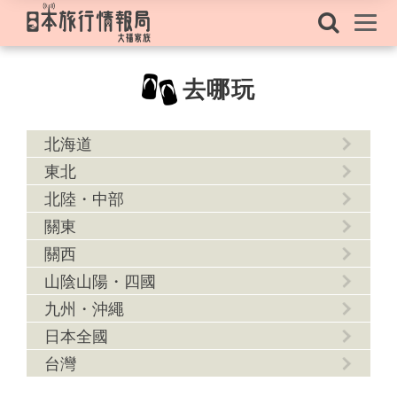
去哪玩
北海道
東北
北陸・中部
關東
關西
山陰山陽・四國
九州・沖繩
日本全國
台灣