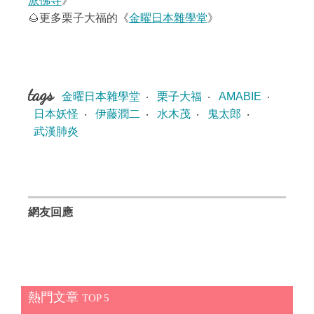
派佛寺
》
🌰更多栗子大福的《
金曜日本雜學堂
》
tags
金曜日本雜學堂
‧
栗子大福
‧
AMABIE
‧
日本妖怪
‧
伊藤潤二
‧
水木茂
‧
鬼太郎
‧
武漢肺炎
網友回應
熱門文章
TOP 5