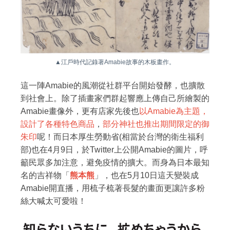
▲江戶時代記錄著Amabie故事的木板畫作。
這一陣Amabie的風潮從社群平台開始發酵，也擴散
到社會上。除了插畫家們群起響應上傳自己所繪製的
Amabie畫像外，更有店家先後也
以Amabie為主題，
設計了各種特色商品
，
部分神社也推出期間限定的御
朱印
呢！而日本厚生勞動省(相當於台灣的衛生福利
部)也在4月9日，於Twitter上公開Amabie的圖片，呼
籲民眾多加注意，避免疫情的擴大。而身為日本最知
名的吉祥物「
熊本熊
」，也在5月10日這天變裝成
Amabie開直播，用梳子梳著長髮的畫面更讓許多粉
絲大喊太可愛啦！