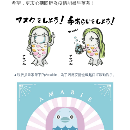
希望，更衷心期盼肺炎疫情能盡早落幕！
▲現代插畫家筆下的Amabie，為了因應疫情也戴起口罩跟勤洗手。