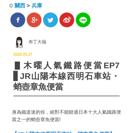
關西
>
兵庫
布丁大福
2020.05.27
▋木曜人氣鐵路便當EP7
▋JR山陽本線西明石車站・
蛸壺章魚便當
身為鐵道迷的你，絕對不能錯過日本十大人氣鐵路便
當之一的蛸壺章魚便當!