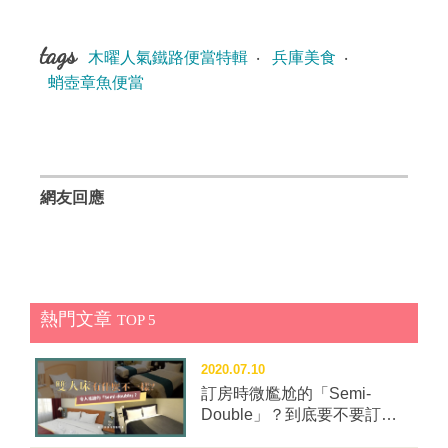
tags
木曜人氣鐵路便當特輯
‧
兵庫美食
‧
蛸壺章魚便當
網友回應
熱門文章
TOP 5
2020.07.10
訂房時微尷尬的「Semi-
Double」？到底要不要訂這
種房型？