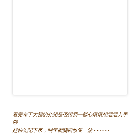
看完布丁大福的介紹是否跟我一樣心癢癢想通通入手
🤣
趕快先記下來，明年衝關西收集一波~~
~~~~