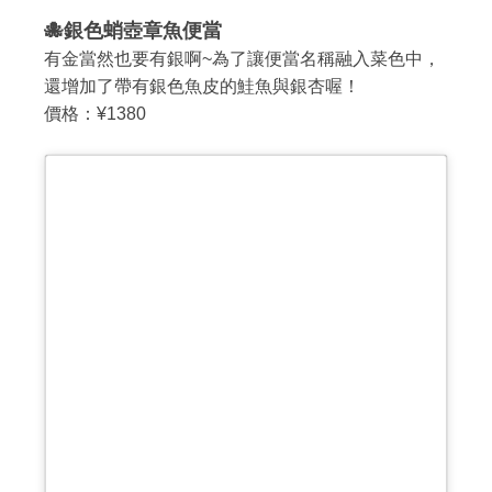
🐙銀色蛸壺章魚便當
有金當然也要有銀啊~為了讓便當名稱融入菜色中，
還增加了帶有銀色魚皮的鮭魚與銀杏喔！
價格：¥1380