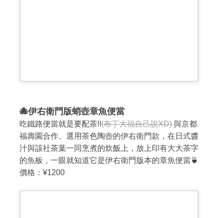
🐙伊右衛門版蛸壺章魚便當
吃鐵路便當就是要配茶!!
(布丁大福自己說XD)
與京都
福壽園合作、選用茶色陶壺的伊右衛門款，在日式醬
汁與該社茶葉一同烹煮的炊飯上，放上印有大大茶字
的魚板，一眼就知道它是伊右衛門版本的章魚便當🍵
價格：¥1200