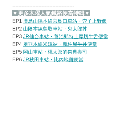
----------------------------------------
▼更多木曜人氣鐵路便當特輯▼
EP1
廣島山陽本線宮島口車站・穴子上野飯
EP2
山陰本線鳥取車站・鬼太郎丼
EP3
JR仙台車站・善治郎特上厚切牛舌便當
EP4
奧羽本線米澤站・新杵屋牛丼便當
EP5
岡山車站・桃太郎的祭典壽司
EP6
JR秋田車站・比內地雞便當