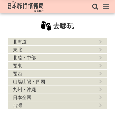
去哪玩
北海道
東北
北陸・中部
關東
關西
山陰山陽・四國
九州・沖繩
日本全國
台灣