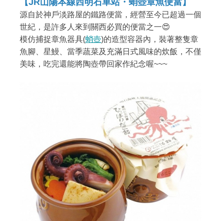
【JR山陽本線西明石車站・蛸壺章魚便當】
源自於神戶淡路屋的鐵路便當，經營至今已超過一個
世紀，是許多人來到關西必買的便當之一😍
模仿捕捉章魚器具
(
蛸壺
)
的造型容器內，裝著整隻章
魚腳、星鰻、當季蔬菜及充滿日式風味的炊飯，不僅
美味，吃完還能將陶壺帶回家作紀念喔~~~