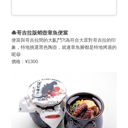
🐙哥吉拉版蛸壺章魚便當
便當與哥吉拉間的大亂鬥?!為符合大眾對哥吉拉的印
象，特地挑選黑色陶壺，就連章魚腳都是特地烤過的
呢😆
價格：¥1300