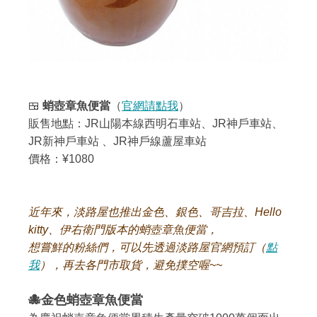
🍱
蛸壺章魚便當
（
官網請點我
）
販售地點：JR山陽本線西明石車站、JR神戶車站、
JR新神戶車站 、JR神戶線蘆屋車站
價格：¥1080
近年來，淡路屋也推出金色、銀色、哥吉拉、Hello
kitty、伊右衛門版本的蛸壺章魚便當，
想嘗鮮的粉絲們，可以先透過淡路屋官網預訂（
點
我
），再去各門市取貨，避免撲空喔~~
🐙金色蛸壺章魚便當