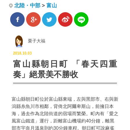
北陸・中部
>
富山
栗子大福
2018.10.03
富山縣朝日町 「春天四重
奏」絕景美不勝收
富山縣朝日町位於富山縣東端，左與黑部市、右與新
潟縣糸魚川市相鄰，背倚北阿爾卑斯山，前擁日本
海，過去作為北陸街道的宿場而繁榮。町內有「愛之
風富山鐵道」運行，距離富山機場約40分鐘，離黑
部市宇奈月溫泉則約30分鐘車程。朝日町可說麻雀