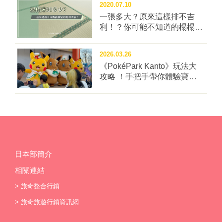
2020.07.10
一張多大？原來這樣排不吉
利！？你可能不知道的榻榻米
冷知識四問！
2026.03.26
《PokéPark Kanto》玩法大
攻略 ！手把手帶你體驗寶可
樂園：關都
日本部簡介
相關連結
>
旅奇整合行銷
>
旅奇旅遊行銷資訊網