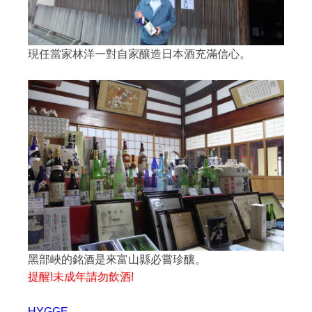
現任當家林洋一對自家釀造日本酒充滿信心。
黑部峽的銘酒是來富山縣必嘗珍釀。
提醒!未成年請勿飲酒!
HYGGE