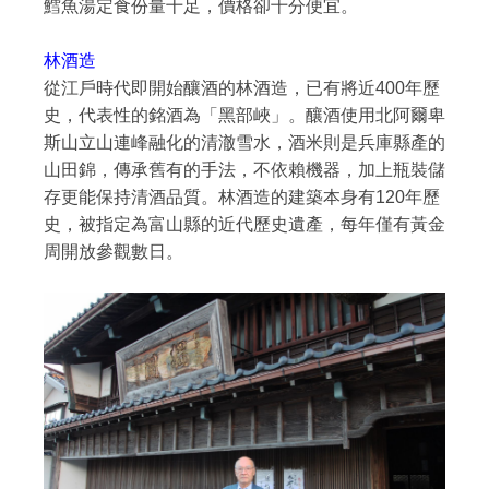
鱈魚湯定食份量十足，價格卻十分便宜。
林酒造
從江戶時代即開始釀酒的林酒造，已有將近400年歷
史，代表性的銘酒為「黑部峽」。釀酒使用北阿爾卑
斯山立山連峰融化的清澈雪水，酒米則是兵庫縣產的
山田錦，傳承舊有的手法，不依賴機器，加上瓶裝儲
存更能保持清酒品質。林酒造的建築本身有120年歷
史，被指定為富山縣的近代歷史遺產，每年僅有黃金
周開放參觀數日。