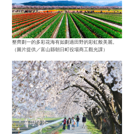
整齊劃一的多彩花海有如劃過田野的彩虹般美麗。
（圖片提供／富山縣朝日町役場商工觀光課）