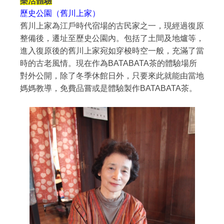
樂活體驗
歷史公園（舊川上家）
舊川上家為江戶時代宿場的古民家之一，現經過復原
整備後，遷址至歷史公園內。包括了土間及地爐等，
進入復原後的舊川上家宛如穿梭時空一般，充滿了當
時的古老風情。現在作為BATABATA茶的體驗場所
對外公開，除了冬季休館日外，只要來此就能由當地
媽媽教導，免費品嘗或是體驗製作BATABATA茶。