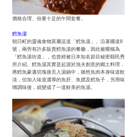
價格合理、份量十足的午間套餐。
鱈魚湯
朝日町的靈魂食物莫屬這道「鱈魚湯」。沿著國道8
號，兩旁有許多販賣鱈魚湯的餐廳，因此被暱稱為
「鱈魚湯街道」，也曾經被日本知名節目秘密縣民秀
所介紹。鱈魚湯其實是起源於漁夫創意的鄉土料理，
將鱈魚豪邁切塊後丟入湯鍋中，雖然魚肉本身味道較
淡，但加入味道濃厚的魚肝、魚膘及鱈魚子，另用味
噌調味後，就變成了一道鮮美的魚湯。