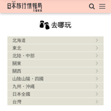
去哪玩
北海道
東北
北陸・中部
關東
關西
山陰山陽・四國
九州・沖繩
日本全國
台灣