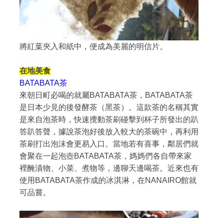
將紅葉夾入和紙中，便成為美麗的明信片。
在地美食
BATABATA茶
來朝日町必喝的就屬BATABATA茶，BATABATA茶
是日本少見的後發酵茶（黑茶）。這款茶的名稱其實
是來自泡茶時，快速攪動茶刷碰擊到杯子所發出的趴
答趴答聲，據說茶泡好後放入較大的茶碗中，再利用
茶刷打出泡沫會更易入口。當地若有喜事，鄰居們就
會聚在一起泡壺BATABATA茶，媽媽們各自帶來家
裡醃漬物、小菜、煮物等，邊聊天邊喝茶。近來也有
使用BATABATA茶作成的冰淇淋，在NANAIRO館就
可品嘗。