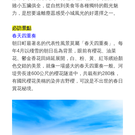
雖小五臟俱全，從自然到美食等各種獨特的觀光魅
力，是想要遠離塵囂感受小城風光的好選擇之一。
必訪景點
春天四重奏
朝日町最著名的代表性風景莫屬「春天四重奏」。每
年4月以殘雪的朝日岳為背景，眼前有櫻花、油菜
花、鬱金香花田綿延展開，白、粉、黃、紅等繽紛顏
色交錯的美景，就像一場盛大的春天四重奏一般。河
堤旁長達600公尺的櫻花隧道中，共栽有約280株，
有國民櫻花美稱的染井吉野櫻，可說是不出世的春日
賞花秘境。