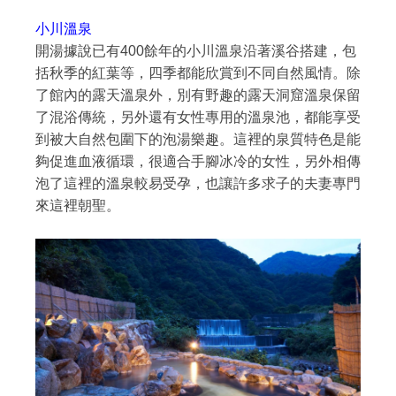
小川溫泉
開湯據說已有400餘年的小川溫泉沿著溪谷搭建，包
括秋季的紅葉等，四季都能欣賞到不同自然風情。除
了館內的露天溫泉外，別有野趣的露天洞窟溫泉保留
了混浴傳統，另外還有女性專用的溫泉池，都能享受
到被大自然包圍下的泡湯樂趣。這裡的泉質特色是能
夠促進血液循環，很適合手腳冰冷的女性，另外相傳
泡了這裡的溫泉較易受孕，也讓許多求子的夫妻專門
來這裡朝聖。