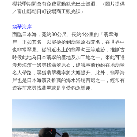
櫻花季期間會有免費電動觀光巴士巡迴。（圖片提供
／富山縣朝日町役場商工觀光課）
翡翠海岸
面臨日本海，寬約80公尺、長約4公里的「翡翠海
岸」正如其名，以能撿拾到翡翠原石聞名，在世界中
也非常罕見。從附近出土的翡翠勾玉等遺跡，推斷古
時候此地為日本翡翠的產地及加工地之一。來此可邊
漫步海濱一邊尋找翡翠原石，建議事前預約在地翡翠
名人帶路，尋獲翡翠機率將大幅提升。此外，翡翠海
岸也是日本海濱及推薦的海水浴場百選之一，經常有
遊客前來尋找翡翠或是享受釣魚樂趣。