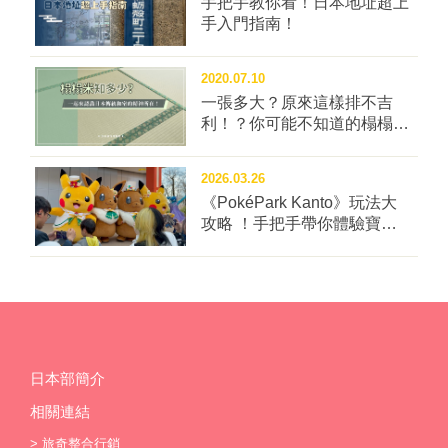
手把手教你看！日本地址超上
手入門指南！
2020.07.10
一張多大？原來這樣排不吉
利！？你可能不知道的榻榻米
冷知識四問！
2026.03.26
《PokéPark Kanto》玩法大
攻略 ！手把手帶你體驗寶可
樂園：關都
日本部簡介
相關連結
>
旅奇整合行銷