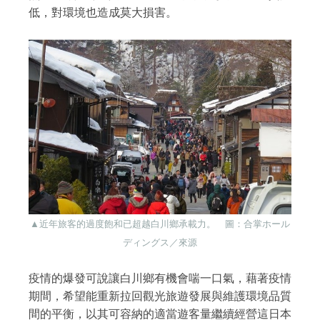
低，對環境也造成莫大損害。
▲近年旅客的過度飽和已超越白川鄉承載力。 圖：合掌ホール
ディングス／來源
疫情的爆發可說讓白川鄉有機會喘一口氣，藉著疫情
期間，希望能重新拉回觀光旅遊發展與維護環境品質
間的平衡，以其可容納的適當遊客量繼續經營這日本