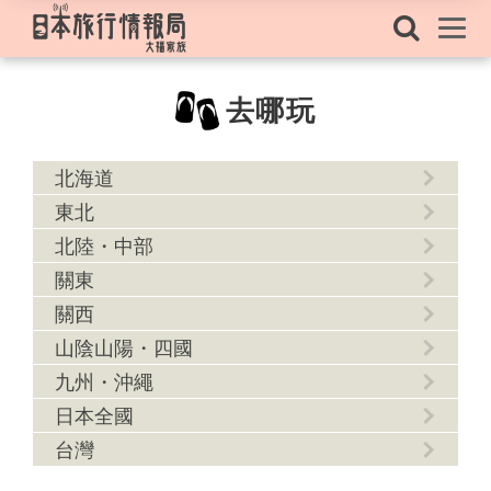
去哪玩
北海道
東北
北陸・中部
關東
關西
山陰山陽・四國
九州・沖繩
日本全國
台灣