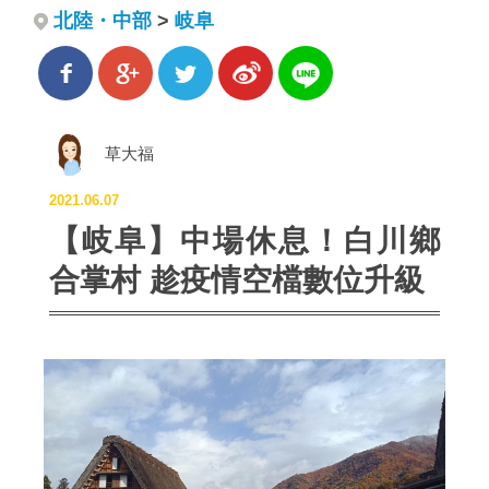
北陸・中部
>
岐阜
草大福
2021.06.07
【岐阜】中場休息！白川鄉
合掌村 趁疫情空檔數位升級