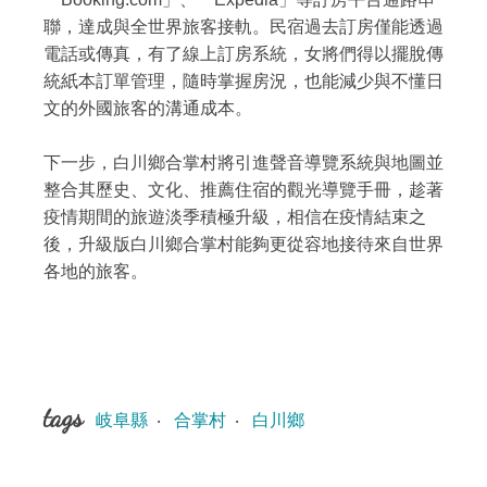
聯，達成與全世界旅客接軌。民宿過去訂房僅能透過
電話或傳真，有了線上訂房系統，女將們得以擺脫傳
統紙本訂單管理，隨時掌握房況，也能減少與不懂日
文的外國旅客的溝通成本。
下一步，白川鄉合掌村將引進聲音導覽系統與地圖並
整合其歷史、文化、推薦住宿的觀光導覽手冊，趁著
疫情期間的旅遊淡季積極升級，相信在疫情結束之
後，升級版白川鄉合掌村能夠更從容地接待來自世界
各地的旅客。
tags
岐阜縣
‧
合掌村
‧
白川鄉