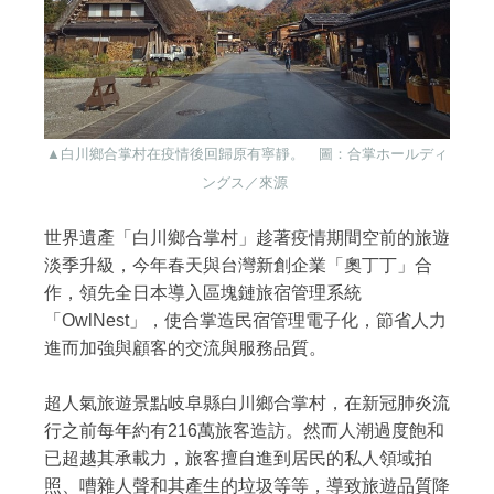
▲白川鄉合掌村在疫情後回歸原有寧靜。 圖：合掌ホールディ
ングス／來源
世界遺產「白川鄉合掌村」趁著疫情期間空前的旅遊
淡季升級，今年春天與台灣新創企業「奧丁丁」合
作，領先全日本導入區塊鏈旅宿管理系統
「OwlNest」，使合掌造民宿管理電子化，節省人力
進而加強與顧客的交流與服務品質。
超人氣旅遊景點岐阜縣白川鄉合掌村，在新冠肺炎流
行之前每年約有216萬旅客造訪。然而人潮過度飽和
已超越其承載力，旅客擅自進到居民的私人領域拍
照、嘈雜人聲和其產生的垃圾等等，導致旅遊品質降