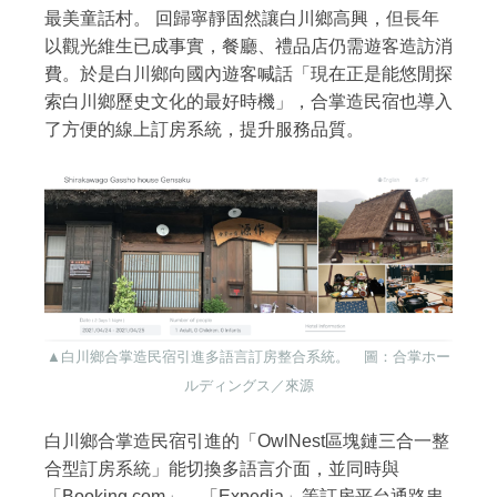
最美童話村。 回歸寧靜固然讓白川鄉高興，但長年
以觀光維生已成事實，餐廳、禮品店仍需遊客造訪消
費。於是白川鄉向國內遊客喊話「現在正是能悠閒探
索白川鄉歷史文化的最好時機」，合掌造民宿也導入
了方便的線上訂房系統，提升服務品質。
▲白川鄉合掌造民宿引進多語言訂房整合系統。 圖：合掌ホー
ルディングス／來源
白川鄉合掌造民宿引進的「OwlNest區塊鏈三合一整
合型訂房系統」能切換多語言介面，並同時與
「Booking.com」、「Expedia」等訂房平台通路串