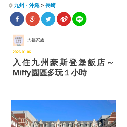
九州・沖繩
>
長崎
大福家族
2026.01.06
入住九州豪斯登堡飯店～
Miffy園區多玩１小時