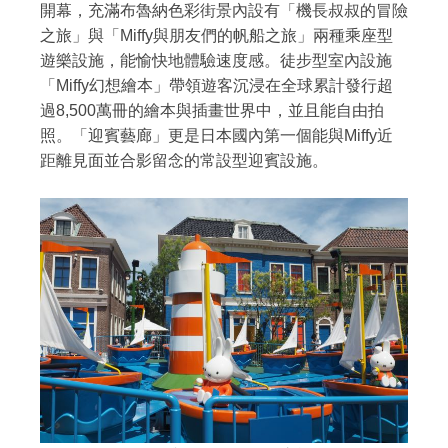
開幕，充滿布魯納色彩街景內設有「機長叔叔的冒險
之旅」與「Miffy與朋友們的帆船之旅」兩種乘座型
遊樂設施，能愉快地體驗速度感。徒步型室內設施
「Miffy幻想繪本」帶領遊客沉浸在全球累計發行超
過8,500萬冊的繪本與插畫世界中，並且能自由拍
照。「迎賓藝廊」更是日本國內第一個能與Miffy近
距離見面並合影留念的常設型迎賓設施。