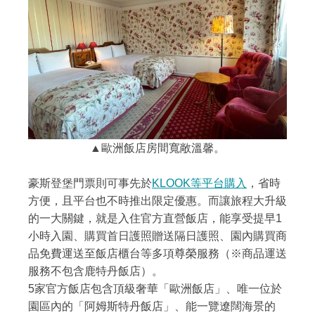
▲歐洲飯店房間寬敞溫馨。
豪斯登堡門票則可事先於
KLOOK等平台購入
，省時
方便，且平台也不時推出限定優惠。而讓旅程大升級
的一大關鍵，就是入住官方直營飯店，能享受提早1
小時入園、購買首日護照贈送隔日護照、園內購買商
品免費運送至飯店櫃台等多項尊榮服務（※商品運送
服務不包含鹿特丹飯店）。
5家官方飯店包含頂級奢華「歐洲飯店」、唯一位於
園區內的「阿姆斯特丹飯店」、能一覽遼闊海景的