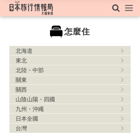
怎麼住
北海道
東北
北陸・中部
關東
關西
山陰山陽・四國
九州・沖繩
日本全國
台灣