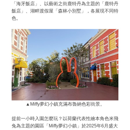
「海牙飯店」、以藝術之街鹿特丹為主題的「鹿特丹
飯店」、湖畔渡假屋「森林小別墅」，各展現不同特
色。
▲Miffy夢幻小鎮充滿布魯納色彩街景。
提前一小時入園怎麼玩？以荷蘭代表性繪本角色米飛
兔為主題的園區「Miffy夢幻小鎮」於2025年6月盛大