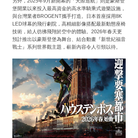
另外，2025年9月新開幕的「天際巡航」則是豪斯登
堡開業以來投入最高資金的高水準騎乘式遊樂設施，
與台灣業者BROGENT攜手打造。日本首座採用8K
LED球幕的飛行劇院，高精細影像搭配最新動態座椅
技術，給人彷彿飛翔於空中的體驗。2026年春天更
預計推出以豪斯登堡為舞台、結合動畫『新世紀福音
戰士』系列世界觀主題，嶄新內容令人引頸以待。