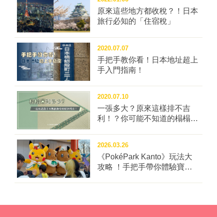
原來這些地方都收稅？！日本
旅行必知的「住宿稅」
2020.07.07
手把手教你看！日本地址超上
手入門指南！
2020.07.10
一張多大？原來這樣排不吉
利！？你可能不知道的榻榻米
冷知識四問！
2026.03.26
《PokéPark Kanto》玩法大
攻略 ！手把手帶你體驗寶可
樂園：關都