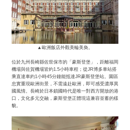
▲歐洲飯店外觀美輪美奐。
位於九州長崎縣佐世保市的「豪斯登堡」，距離福岡
機場與佐賀機場皆約1.5小時車程；從JR博多車站搭
乘直達車約1小時45分鐘能抵達JR豪斯登堡站。園區
忠實重現歐洲街景，不需遠赴歐洲，即可感受濃厚異
國風情。長崎於日本鎖國時代是唯一對西方開放的港
口，文化多元交融，豪斯登堡正體現這兼容並蓄的樣
貌。