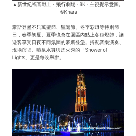
▲新世紀福音戰士・飛行劇場 - 8K - 主視覺示意圖。
©Khara
豪斯登堡不只萬聖節、聖誕節、冬季彩燈等特別節
日，春季初夏、夏季也會在園區內點上各種燈飾，讓
遊客享受日夜不同氛圍的豪斯登堡。搭配音樂演奏、
現場演唱、噴泉水舞與煙火秀的「Shower of
Lights」更是每晚舉辦。