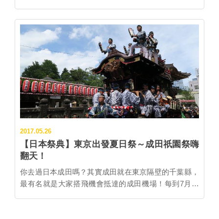
套語言、古式舞蹈、傳統刺繡紋樣、木雕工藝等文化，
起被列為五大巨蛋，大阪京瓷巨蛋球場可以容納超過
並具崇敬所有自然事物的宗教觀，豐富發展軌跡至今仍
36,000人一同觀賽，主場球隊為「大阪歐力士野牛」，
保存在北海道。為了讓珍貴的愛努文化能夠永續，過去
隸屬於太平洋聯盟，除了棒球，平常也會作為演唱會、
便有｢愛努民族博物館｣誕生，歷史超過50年，如今則首
大型活動等場地使用。 為希望更多台灣遊客能夠到大阪
度以國家層級來全面支持。 重頭戲全新「國立愛努民族
觀賞棒球賽事，當地主場球隊「大阪歐力士野牛」特別
博物館」是棟二層樓的狹長建築，外觀刻劃上了
邀請大福家族前往採訪，深入球場的各角落，作最詳盡
LOGO，1樓有能容納近百人的劇場、會播映約20分鐘
的報導。 距離大阪京瓷巨蛋球場最近的車站為大阪市營
的愛努族介紹，還有藏書豐富的圖書室、博物館商店。
地下鐵「巨蛋前千代崎」站或阪神電鐵難波線「巨蛋
▲建築外觀便可見到博物館LOGO。 (提供：公益財團
前」站，從最熱鬧的心齋橋或難波出發，都只要5分鐘
法人 愛努民族文化財團) 2樓分為常設展、特別展區，更
車程就能抵達。 一到大阪市營地下鐵「巨蛋前千代崎」
有能眺望湖泊與群山環繞的大面觀景窗。遊客可先在1
車站，從月台就能看到主場球隊「大阪歐力士野牛」的
2017.05.26
樓櫃台租借語...…
宣傳。 無論是從地下鐵的「巨蛋前千代崎」站或阪神電
【日本祭典】東京出發夏日祭～成田祇園祭嗨
鐵難波線「巨蛋前」站，都是出站後往右方AEON Mall
翻天！
方向。 大阪京瓷巨蛋就緊鄰著AEON Mall。 想來大阪
巨蛋看棒球，當然首要是購票，可以事先在官網上購
你去過日本成田嗎？其實成田就在東京隔壁的千葉縣，
買，官網已經建置機器翻譯系統，依照下列步驟可以輕
最有名就是大家搭飛機會抵達的成田機場！每到7月，
鬆買到門票。http://www.buffaloes.co.jp/ 到這裡依所購
有場讓成田全部居民動起來的精彩夏日祭典「成田祇園
買的票種不同，進入填寫付款資料與人名就能完成購
祭」，雖然每年會吸引超過45萬人一同參與，但因為距
票。 如果當天才想要買票入場看球，也可以到售票口直
離東京很近，就算當天來回，或現在才開始訂房都沒問