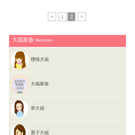
接買。 點入影片來看看該如何購票吧！ 為了防止恐怖
題呢！ ▲2016年大福就親身採訪「成田祇園祭」一整
攻擊，也避免球迷們太過熱情，鐵鋁罐或寶特瓶的飲
天，特別請到最支持祭典的成田市長小泉一成(左)、堪
<
1
2
>
料，一律不准帶入球場，入場時會嚴格檢查。 若帶了寶
稱成田祇園祭活字典的成田市副市長関根賢次、曾經帶
特瓶飲料也沒關係，工作人員會幫你倒入紙杯中，可以
領成田祭山車來過台灣燈會的「仲之町」有賀先生，小
將紙杯帶入場繼續喝。 一入場就像參加大型嘉年華，幾
泉市長從4歲~40歲都積極參加祭典，並曾經站上山車頂
大福家族
Members
乎每場球都會有廠商來贊助，提供各種小活動，例如這
端呢！ ▲整個町的居民一起用力將山車拉上坡道。 ◆抹
天就是小香腸免費試吃、化妝品試用等。 進場後你的所
茶大福掛保證推薦「成田祇園祭」的原因： •街道較
在位置是3樓，可以先來找找你的座位區，依照你的票
窄，可以近距離觀賞充滿震撼感的祭典。 •全城的人都
櫻桃大福
券上的號碼，找到相對應號碼入口就可以。想要事前確
一起同心協力熱情參與，讓人感動！ ▲主祭者開場祈求
認，大阪京瓷巨蛋的官網有更詳細的座位圖
平安儀式。 ◆舉行日期：每年7月七夕前後的週五~週
http://www.kyoceradome-osaka.jp/seat/ 大阪京瓷巨蛋
六、日，2017年為7/7~7/9 ◆舉行地點：成田山新勝寺
大福家族
的二樓就是個棒球迷不能錯過的購物中心，美食、商店
參道~JR成田車站周邊 ◆成田祇園祭的歷史？ 有文字記
應有盡有。 Bs Shop是由主場球隊為「大阪歐力士野
錄以來約300多年，江戶時代就有囉！ ▲為祭典增添震
牛」直營的棒球周邊商品專賣店，超過8成都是主場球
撼的樂音。 ◆成田祇園祭的起源？ 關東地區最重要的信
隊的商品，但也能買到日本其他職棒隊伍的商品。 除了
草大福
仰中心「成田山新勝寺」供奉的大日如來像每年會有一
球衣、加油棒、毛巾等看球賽時最直接的支持商品之
次開放3天給大家參拜，成田祇園祭是在這段時間舉
外，由於近年來女性球迷不斷增加，隨之推出各種女生
行。江戶時代是為了消災解厄，現在則是祈求五穀豐
用的髮飾、吊飾、包包等。 更與發源自大阪的運動品牌
收，世界和平。三天中會有神轎出巡，到周邊各町(類似
栗子大福