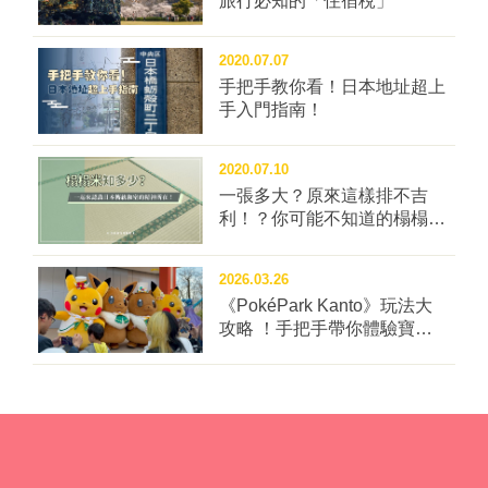
旅行必知的「住宿稅」
炸得乾乾，但蒜味內餡還是有肉汁，單手就能吃，搭配
啤酒觀賽最適合（未成年請勿喝酒） 漢堡店
2020.07.07
FRESHNESS BURGER賣的義大利冰淇淋¥380起，最
手把手教你看！日本地址超上
受歡迎的甜王草莓超實在，也有蘭姆葡萄等濃郁甜味！
手入門指南！
以球員們自己創意開發菜色為賣點的「Globe Bowl」推
薦「頭盔雪見大福」¥550，超可愛的頭盔能夠帶回家
哦！ 想吃大阪章魚燒？名店「章魚昌的章魚燒」¥550在
2020.07.10
一張多大？原來這樣排不吉
「大阪的廚房」能買到超特別的炸章魚燒，內餡一樣軟
利！？你可能不知道的榻榻米
呼呼呢！ 日本職棒觀賽的一大特色，就是穿梭在球場上
冷知識四問！
特有的啤酒女孩，全場有許多身上奔著總重超過12公斤
啤酒桶的女孩，熱情推薦！（未成年請勿飲酒） 大阪京
2026.03.26
瓷巨蛋的「佐藤真由紀」，還曾在日本啤酒女孩比賽中
《PokéPark Kanto》玩法大
拿下第二名佳績。（開車不喝酒） 大阪京瓷巨蛋提供多
攻略 ！手把手帶你體驗寶可
樂園：關都
家可邊享用美味邊觀賽的餐廳，開放所有人都能進入的
是「STAR DINER」。 從座位區就能看到賽事，死忠球
迷都會特地來用餐觀賽，也可以走出陽台區以最佳視野
俯瞰比賽熱情加油。 「STAR DINER」餐點採自助式，
有多種豐富選擇。 「STAR DINER」也有包廂區。 到
大阪京瓷巨蛋除了觀戰，還有超吸引人的「球場參觀行