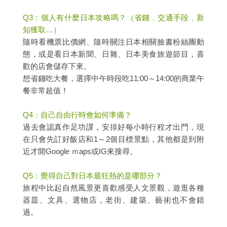
Q3：個人有什麼日本攻略嗎？（省錢﹑交通手段﹑新
知獲取…）
隨時看機票比價網、隨時關注日本相關臉書粉絲團動
態，或是看日本新聞、日雜、日本美食旅遊節目，喜
歡的店會儲存下來。
想省錢吃大餐，選擇中午時段吃11:00～14:00的商業午
餐非常超值！
Q4：自己自由行時會如何準備？
過去會認真作足功課，安排好每小時行程才出門，現
在只會先訂好飯店和1～2個目標景點，其他都是到附
近才開Google ｍaps或IG來搜尋。
Q5：覺得自己對日本最狂熱的是哪部分？
旅程中比起自然風景更喜歡感受人文景觀，遊逛各種
器皿、文具、選物店，老街、建築、藝術也不會錯
過。