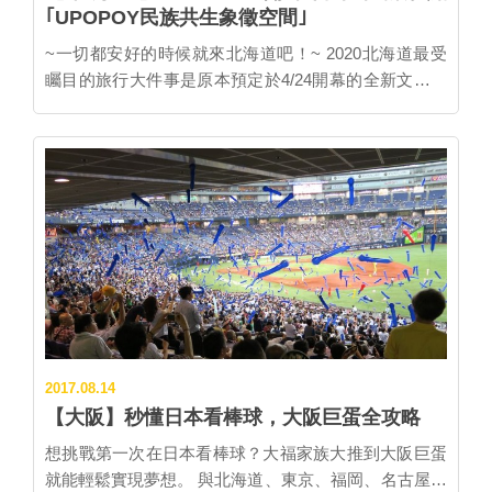
｢UPOPOY民族共生象徵空間｣
~一切都安好的時候就來北海道吧！~ 2020北海道最受
矚目的旅行大件事是原本預定於4/24開幕的全新文化設
施：｢UPOPOY民族共生象徵空間｣，為日本第一座以原
住民｢愛努族｣歷史與文化為主題的國家級文化園區，花
上3年時間打造，是北海道居民最期待能夠帶動地方經
濟的新景點，白老町還特別規劃將有從JR白老站到園區
的巴士，卻因受到新冠肺炎疫情影響，目前開幕時程已
再度延後。(2020.6.19更新：已確定2020.07.12為正式開
幕日) ▲｢UPOPOY民族共生象徵空間｣園區示意圖(提
供：公益財團法人 愛努民族文化財團) 結合｢國立愛努民
族博物館｣與｢國立民族共生公園｣二大區的｢UPOPOY
民族共生象徵空間｣，位於大家熟悉的｢登別溫泉｣隔壁
的｢白老町｣，就在主要景觀POROTO湖畔｢愛努民族博
2017.08.14
物館｣舊址重新打造，佔地廣達10萬平方公尺，直接融
【大阪】秒懂日本看棒球，大阪巨蛋全攻略
合自然風情十足，四季展現不同魅力的湖景，讓博物館
更加吸引人。 愛努民族是以北海道為主，並分佈於庫頁
想挑戰第一次在日本看棒球？大福家族大推到大阪巨蛋
島南部、千島列島、東北地區的原住民族，擁有自己一
就能輕鬆實現夢想。 與北海道、東京、福岡、名古屋一