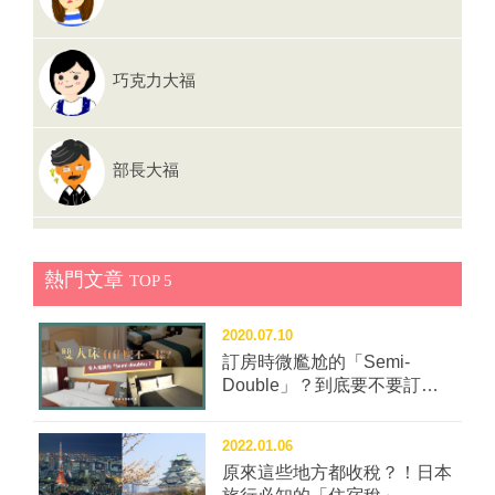
「DESCENTE」合作，推出時尚版的運動系列。 可免
各鄰里)繞行，為了感謝神轎來臨，各町便以巨型山車、
費入場的Bs SQUARE，是個能夠體驗棒球樂趣的最佳
屋台等來迎接神明，並跟隨著神轎一起繞行。 ▲各町的
去處，不僅有「大阪歐力士野牛」過去的歷史紀念區、
山車與神轎一同集合在成田山新勝寺大匯演。 ◆成田祇
巧克力大福
球隊會員的專屬集點購物區，最吸引人的是可以盡情拍
園祭的內容？ 總共有8輛山車、2輛屋台隨著神轎繞行。
照的區域。 可利用攝影機的模擬小球場。 透過螢幕畫
連續舉行三天中的第三天是重頭戲。中午前是神轎遶行
面，自己就像是實況轉播時的打擊手或捕手。 地面上特
的時間，下午13:00開始，10輛山車與屋台會聚集在成
殊的3D圖像能夠讓人拍出彷彿選手般的紀念照。 可以
田山新勝寺總門前週邊，依序往表參道前進，前進到JR
部長大福
實際投球或揮棒的收費體驗，測試自己的球速。 大阪京
成田車站後，最後集合在成田山新勝寺的大本堂前。 ▲
瓷巨蛋球場內有超過20家餐廳，你想得到的大阪美食，
山車上的人偶能夠升降自如。 ▲將裝飾人偶降下就能夠
沒想到的特色餐點通通有！這回大福共吃了人氣炸雞
輕鬆避開路標...…
棒、大人的炙燒叉燒飯、頭盔雪見大福、章魚昌的章魚
熱門文章
TOP 5
燒、義大利冰淇淋、攻擊熱狗，不但美味又平價！ 人氣
第一的攻擊熱狗¥700長度竟有30公分，口感像是法國麵
2020.07.10
包的特製麵包咬勁十足！ 最特別的是調味料不只番茄
訂房時微尷尬的「Semi-
醬、芥末醬，還有塔塔醬、大阪燒醬等超多種，都可以
Double」？到底要不要訂這
自己加！ 5樓的「鈴」則有飽足感滿分的「大人的炙燒
種房型？
叉燒飯」¥600，不但上面有五花肉炙燒，還有很多肉塊
2022.01.06
拌入飯內，是吃貨們會愛的日式燒肉丼。 球場內各區都
原來這些地方都收稅？！日本
能買得到最受歡迎的炸雞棒（Toribo)¥450，外表看起來