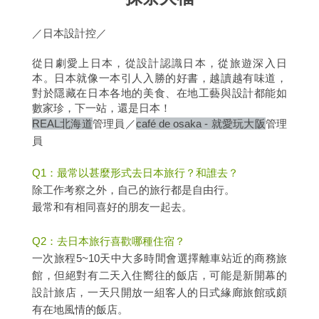
／日本設計控／
從日劇愛上日本，從設計認識日本，從旅遊深入日
本。日本就像一本引人入勝的好書，越讀越有味道，
對於隱藏在日本各地的美食、在地工藝與設計都能如
數家珍，下一站，還是日本！
REAL北海道
管理員／
café de osaka - 就愛玩大阪
管理
員
Q1：最常以甚麼形式去日本旅行？和誰去？
除工作考察之外，自己的旅行都是自由行。
最常和有相同喜好的朋友一起去。
Q2：去日本旅行喜歡哪種住宿？
一次旅程5~10天中大多時間會選擇離車站近的商務旅
館，但絕對有二天入住嚮往的飯店，可能是新開幕的
設計旅店，一天只開放一組客人的日式緣廊旅館或頗
有在地風情的飯店。