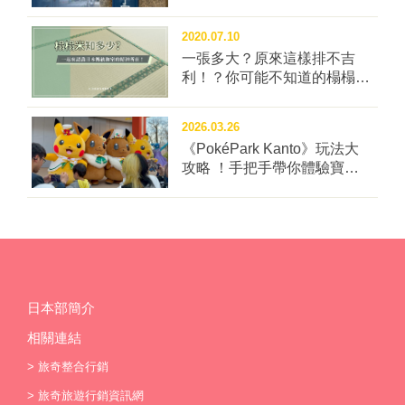
時也維持入住飯店的舒適度與服務品質。SQUEEZE這
次直接捨棄床鋪的作法是飯店轉型發展的途徑之一，在
2020.07.10
後疫情時代，未來飯店空間的用途也將重新被定義。
一張多大？原來這樣排不吉
利！？你可能不知道的榻榻米
冷知識四問！
2026.03.26
《PokéPark Kanto》玩法大
攻略 ！手把手帶你體驗寶可
樂園：關都
日本部簡介
相關連結
>
旅奇整合行銷
>
旅奇旅遊行銷資訊網