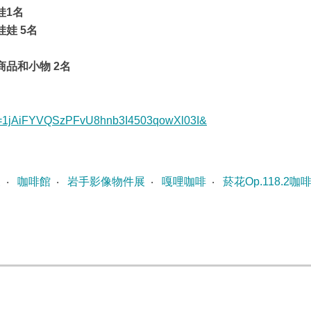
娃1名
娃 5名
品和小物 2名
mid=1jAiFYVQSzPFvU8hnb3I4503qowXl03I&
展
‧
咖啡館
‧
岩手影像物件展
‧
嘎哩咖啡
‧
菸花Op.118.2咖