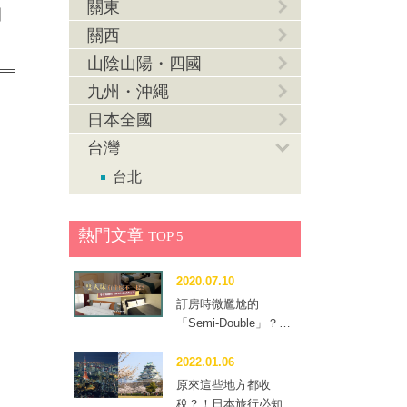
」
關東
關西
山陰山陽・四國
九州・沖繩
日本全國
台灣
台北
熱門文章
TOP 5
2020.07.10
訂房時微尷尬的
「Semi-Double」？到
底要不要訂這種房型？
2022.01.06
原來這些地方都收
稅？！日本旅行必知的