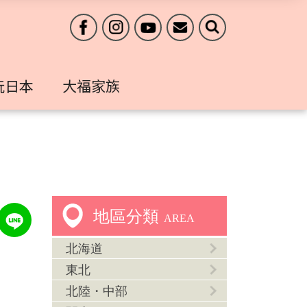
玩日本
大福家族
地區分類
AREA
北海道
東北
北陸・中部