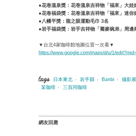
●花卷溫泉獎：花巻溫泉吉祥物「福來」大娃
●花卷福袋獎：花卷溫泉吉祥物「福來」迷你娃
●八幡平獎：龍之眼運動毛巾 3名
●岩手福袋獎：岩手吉祥物「蕎麥碗弟」周邊商
▼台北4家咖啡館地圖位置一次看▼
https://www.google.com/maps/d/u/1/edit?
tags
日本東北
‧
岩手縣
‧
Banbi
‧
攝影
某咖啡
‧
三頁同咖啡
網友回應