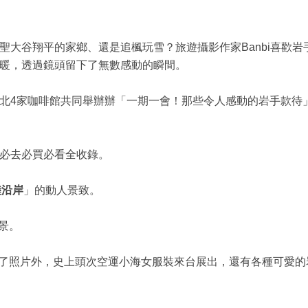
大谷翔平的家鄉、還是追楓玩雪？旅遊攝影作家Banbi喜歡岩
暖，透過鏡頭留下了無數感動的瞬間。
三與台北4家咖啡館共同舉辦辦「一期一會！那些令人感動的岩手款待
必去必買必看全收錄。
陸沿岸
」的動人景致。
景。
了照片外，史上頭次空運小海女服裝來台展出，還有各種可愛的