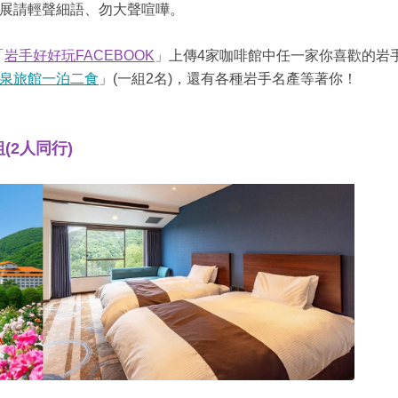
展請輕聲細語、勿大聲喧嘩。
「
岩手好好玩FACEBOOK
」上傳4家咖啡館中任一家你喜歡的岩
泉旅館一泊二食
」(一組2名)，還有各種岩手名產等著你！
(2人同行)