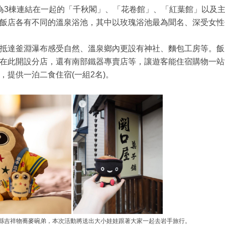
為3棟連結在一起的「千秋閣」、「花卷館」、「紅葉館」以及
飯店各有不同的溫泉浴池，其中以玫瑰浴池最為聞名、深受女性
抵達釜淵瀑布感受自然、溫泉鄉內更設有神社、麵包工房等。飯
在此開設分店，還有南部鐵器專賣店等，讓遊客能住宿購物一站
提供一泊二食住宿(一組2名)。
縣吉祥物蕎麥碗弟，本次活動將送出大小娃娃跟著大家一起去岩手旅行。