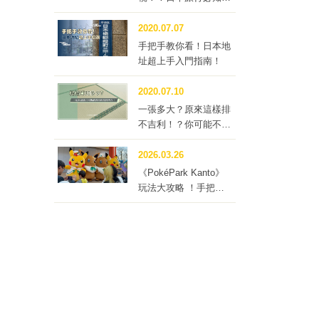
「住宿稅」
2020.07.07
手把手教你看！日本地
址超上手入門指南！
2020.07.10
一張多大？原來這樣排
不吉利！？你可能不知
道的榻榻米冷知識四
問！
2026.03.26
《PokéPark Kanto》
玩法大攻略 ！手把手
帶你體驗寶可樂園：關
都