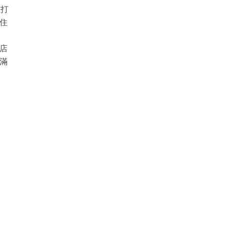
主打
住
店
滿