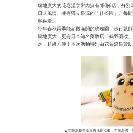
腹地廣大的花卷溫泉鄉內擁有4間飯店，分別
日式風情、擁有獨立泉源的「佳松園」。每間
客喜愛。
每年春秋兩季能參觀滿開的玫瑰園、步行就能
腹地廣大，更有日本知名藥妝店「鶴羽藥妝」
足，超級方便！本次活動特別由花卷溫泉贊助，
▲左圖為花卷溫泉吉祥物福來，右圖為岩手