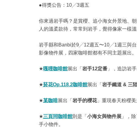
●得獎公告：10╱3週五
你來過岩手嗎？是賞櫻、追小海女外景地、朝聖
人的溫柔款待，常常到岩手，覺得像家一樣溫
岩手縣和Banbi於9╱12週五〜10╱1週
影像物件展，四家咖啡館都有不同主題展出。
★
嘎哩咖啡館
展出「
岩手12定番
」，造訪岩手
★
菸花Op.118.2咖啡館
展出「
岩手鐵道 & 三
★
某咖啡
展出「
岩手的櫻花
」重現春天粉櫻美
★
三頁同咖啡館
則是「
小海女與物件展
」，除
手小物件。