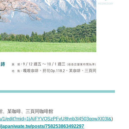
咖啡館、某咖啡、三頁同咖啡館
d/u/1/edit?mid=1jAiFYVQSzPFvU8hnb3I4503qowXl03I&
)
/japaniwate.tw/posts/758253863492297