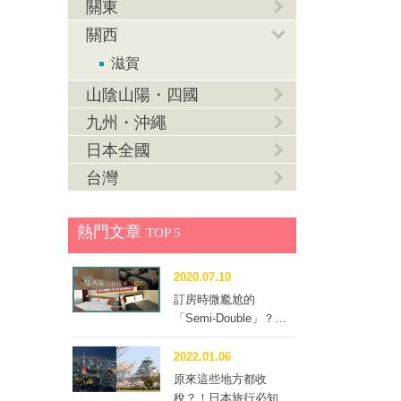
關東
關西
滋賀
山陰山陽・四國
九州・沖繩
日本全國
台灣
熱門文章
TOP 5
2020.07.10
訂房時微尷尬的
「Semi-Double」？到
底要不要訂這種房型？
2022.01.06
原來這些地方都收
稅？！日本旅行必知的