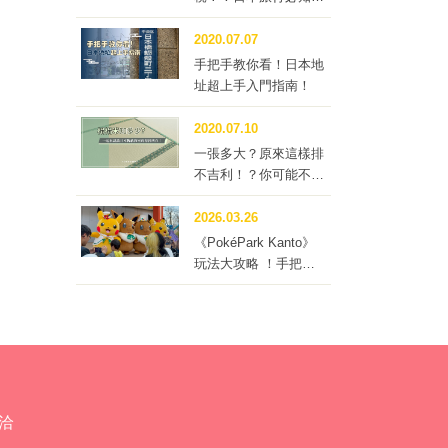
「住宿稅」
2020.07.07
手把手教你看！日本地
址超上手入門指南！
2020.07.10
一張多大？原來這樣排
不吉利！？你可能不知
道的榻榻米冷知識四
問！
2026.03.26
《PokéPark Kanto》
玩法大攻略 ！手把手
帶你體驗寶可樂園：關
都
洽