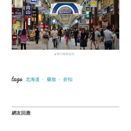
▲狸小路商店街。
tags
北海道
‧
藥妝
‧
折扣
網友回應