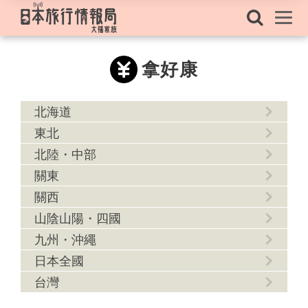
拿好康
北海道
東北
北陸・中部
關東
關西
山陰山陽・四國
九州・沖繩
日本全國
台灣