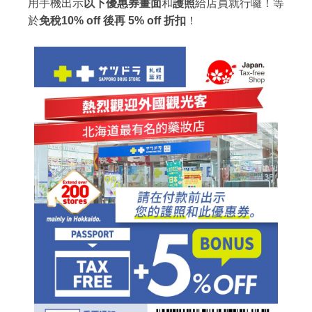
用手機出示
以下優惠券畫面
和
護照
給店員就行囉！等
於
免稅10% off 後再 5% off 折扣
！