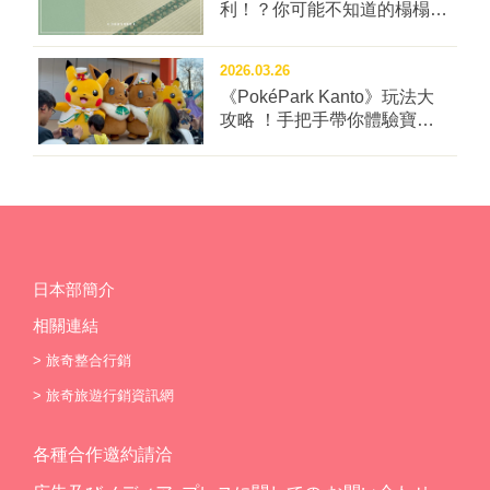
利！？你可能不知道的榻榻米
冷知識四問！
2026.03.26
《PokéPark Kanto》玩法大
攻略 ！手把手帶你體驗寶可
樂園：關都
日本部簡介
相關連結
>
旅奇整合行銷
>
旅奇旅遊行銷資訊網
各種合作邀約請洽