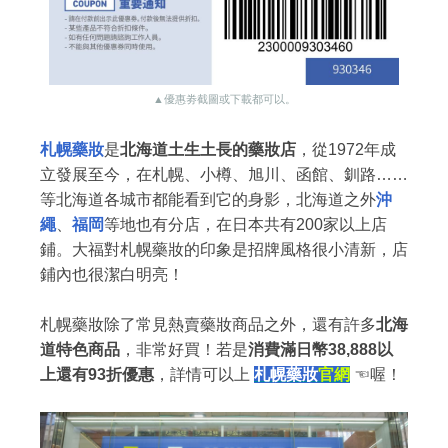
▲優惠劵截圖或下載都可以。
札幌藥妝
是
北海道土生土長的藥妝店
，從1972年成
立發展至今，在札幌、小樽、旭川、函館、釧路……
等北海道各城市都能看到它的身影，北海道之外
沖
繩
、
福岡
等地也有分店，在日本共有200家以上店
鋪。大福對札幌藥妝的印象是招牌風格很小清新，店
鋪內也很潔白明亮！
札幌藥妝除了常見熱賣藥妝商品之外，還有許多
北海
道特色商品
，非常好買！若是
消費滿日幣38,888以
上還有93折優惠
，詳情可以上
札幌藥妝
官網
☜喔！