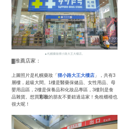
▲札幌藥妝狸小路大王大樓店。
推薦店家：
▓
上圖照片是札幌藥妝「
狸小路大王大樓店
」，共有3
層樓，超級大間。1樓是醫藥保健品、女性用品、母
嬰用品區，2樓是保養品和化妝品專區，3樓則是食
品雜貨。想買
彩妝
的朋友不要錯過這家！免稅櫃檯也
很大呢！