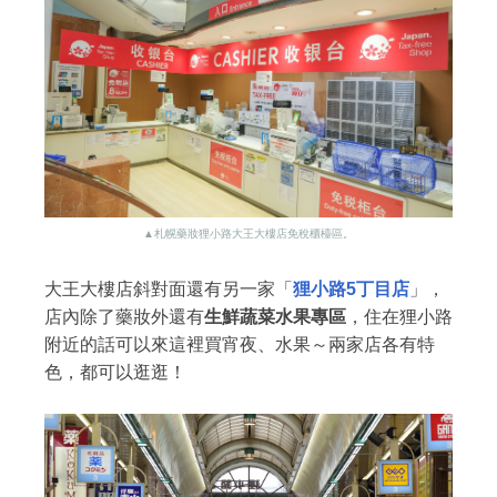
▲札幌藥妝狸小路大王大樓店免稅櫃檯區
。
大王大樓店斜對面還有另一家「
狸小路5丁目店
」，
店內除了藥妝外還有
生鮮蔬菜水果專區
，住在狸小路
附近的話可以來這裡買宵夜、水果～兩家店各有特
色，都可以逛逛！