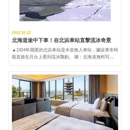
要來瞧瞧，你會跟我一樣大吃一驚，然後想要重新再次
的布塊，用充滿母愛與祈願的心情，一針一線仔細縫製
好好認識熱海。 ╲熱海布丁（本店）╱ 地址：静岡縣熱
而成的吊飾，祈求保佑子女健康、無病無痛、家庭幸
海市田原本町3-14 營業時間：10：00～18：00 公休
福。 ▲稻取女兒節雛吊飾的主會場在文化公園雛之館。
日：不定休 交通方式：JR熱海站徒歩3分鐘 官網：
▍稻取女兒節雛吊飾 2023年女兒節雛吊飾自1月20日至3
2022.10.12
http://www.atami-purin.com/ ╲熱海布丁（Café 2nd）╱
月31日期間舉行，主會場為文化公園雛之館，共展出上
北海道途中下車！在北浜車站直擊流冰奇景
地址：静岡縣熱海市銀座町10-22 （沢口大樓1樓） 營
萬個迷你雛偶和可愛小物，其中超巨大雛吊飾(含6409
業時間：10：00～18：00 公休日：不定休 交通方式：
個小物件)和超大17層女兒節裝置平台是最大特色。期間
▲1924年開業的北浜車站是木造無人車站，據說寒冬時
JR熱海站徒歩12分鐘 官網：http://2nd.atami-purin.com
會碰上河津櫻綻放時節，看雛吊飾賞櫻一舉兩得。 【主
能直接在月台上看到流冰飄動。 圖：北海道無料写真素
…
會場】文化公園雛之館
材集DO PHOTO／提供 日本自由行終於解禁！不少人
https://goo.gl/maps/DwUKKxiNRaY7B91A6 ・期間：
計畫今年冬天前往北海道賞雪滑雪，在此推薦一個可以
2023年1月20日～3月31日 ・時間：9:00～17:00（16:30
近距離直接觀看流冰奇景的據點：坐落於網走市的「北
最後入場） ・門票：500日圓 ▲在雛之館
浜車站」。 釧網本線的「北浜車站」是最靠近鄂霍次克
NABURATOTO(なぶらとと)展出的雛吊飾。 【協力会
海的無人車站。越過樸素的木造車站建築，月台的對面
場】雛之館NABURATOTO(なぶらとと)
便是一望無際的大海。雖然此地冬天極其酷寒，但因為
https://goo.gl/maps/gRjiKyvRBCGYZRZg6 ・門票：100
可以超近距離看見流冰漂浮的模樣，北浜車站可說是非
日圓 ・期間：2月18日～3月12日 展出吊飾小物件約有
常人氣。同時因為遠離聚落，車站周遭甚麼都沒有，車
2200個，是江戶時代極具歷史價值的古今雛偶，還有舊
站旁邊的展望台可以自由來去，視野極佳。 這裡也是著
平戶藩士松浦家的壽免公主嫁到鳥...…
名的電影外景地。候車室從天花板到牆壁全貼滿了來訪