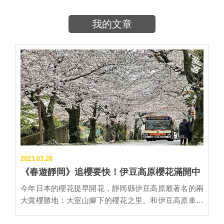
我的文章
2023.03.28
《春遊靜岡》追櫻要快！伊豆高原櫻花滿開中
今年日本的櫻花提早開花，靜岡縣伊豆高原最著名的兩
大賞櫻勝地：大室山腳下的櫻花之里、和伊豆高原車站
前的櫻花隧道，都已經滿開，甚至飄起櫻吹雪，預計下