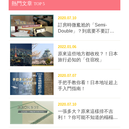
熱門文章
TOP 5
2020.07.10
訂房時微尷尬的「Semi-
Double」？到底要不要訂這
種房型？
2022.01.06
原來這些地方都收稅？！日本
旅行必知的「住宿稅」
2020.07.07
手把手教你看！日本地址超上
手入門指南！
2020.07.10
一張多大？原來這樣排不吉
利！？你可能不知道的榻榻米
冷知識四問！