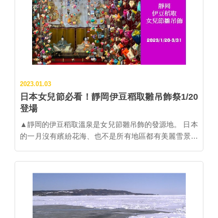
成「甜點之都」。其中又以「熱海布丁」最為人熟知，
並且已經開了2號店還是人氣買氣扶搖直上，是在地話
題名店。 ▲位於熱海車站前的熱海布丁本店不分平日或
假日總是大排長龍，目前共有六種基本款布丁， 售價每
瓶在400至420日圓之間。圖：株式會社FUJINONE╱提
供 2017年夏天開業的熱海布丁，結合在地溫泉元素，以
泡完溫泉喝的牛奶瓶作為布丁容器，並以喜歡鹹鹽的河
2023.01.03
馬作為品牌主角，呼應帶有鹽份的熱海溫泉。結果這款
日本女兒節必看！靜岡伊豆稻取雛吊飾祭1/20
復古又可愛的設計風格備受歡迎，不僅創下30萬瓶布丁
登場
的銷售紀錄，每逢週末更是要排隊1小時以上才買得
到，於是隔年又開了2號店，店內特別設置以「澡堂」
▲靜岡的伊豆稻取溫泉是女兒節雛吊飾的發源地。 日本
概念打造出的內用空間。光是店門口大大粉紅門簾上的
的一月沒有繽紛花海、也不是所有地區都有美麗雪景可
可愛河馬就足以讓人少女心大噴發。 ▲熱海布丁Café 2
以欣賞。不過可以確定的是，不少女兒節擺飾展出從一
號店推出澡堂風格內用空間，坐在裡面吃布丁更有FU。
月便已經登場。靜岡縣伊豆半島的稻取女兒節以雛吊飾
在櫃檯點完布丁和牛奶，不用傳統托盤、而是用溫泉的
形式聞名，將從1月20日登場、配合河津櫻花季，一路
木製浴桶送上來，真是可愛極了。小小的內用空間，無
展出至3月底。伊豆稻取女兒節雛吊飾與山形縣酒田地
論是河馬坐墊、布丁瓶抱枕、每個細節都讓人愛不釋
區的傘福、福岡縣柳川市的SAGEMON女兒節吊飾並稱
手。連焦糖布丁附的糖漿小瓶居然也是河馬造型。除了
為「日本三大雛吊飾」。 ▍女兒節雛吊飾的由來 發源於
布丁飲料甜點，周邊商品也很人氣。下次來熱海，一定
江戶時代後期，據說是當地婦女以舊和服的布、或不要