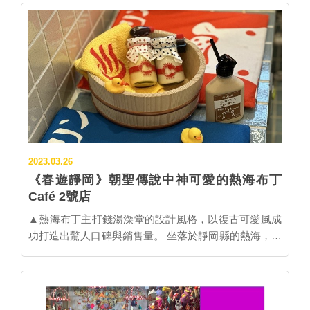
週即將邁入尾聲。 ▲櫻花之里腹地廣大，40品種的櫻花
之美讓人驚豔不已。 坐落於大室山腳下的櫻花之里，園
區廣達4萬平米共栽植約40品種、1500株櫻花樹，背景
襯上圓圓的大室山，真的美極了。目前4月有染井吉野
櫻、枝垂櫻等，5月有八重櫻、9月有十月櫻、冬天則有
兼六園櫻等，隨著季節時序陸續開花，賞櫻期長達8個
月，是在地人氣的賞櫻名所。配合櫻花滿開，即日起至
4月5日，每晚18:00-21:00也有夜間點燈，可觀賞魔幻的
夜櫻風光。 ▲運氣好的話，也有機會在櫻花之里看見富
士山。 此外，位於伊豆高原車站前的櫻花隧道，也同樣
2023.03.26
是滿開盛況，長達3公里的櫻花隧道，共有600株櫻花
《春遊靜岡》朝聖傳說中神可愛的熱海布丁
樹，賞櫻時節車潮人潮不斷，步行其中最能感受春天之
Café 2號店
美。 ▲長達三公里的伊豆高原櫻花隧道現在櫻花滿開
中。 …
▲熱海布丁主打錢湯澡堂的設計風格，以復古可愛風成
功打造出驚人口碑與銷售量。 坐落於靜岡縣的熱海，是
日本著名的溫泉鄉，過去也曾是日本人度蜜月的聖地，
後來一度沉寂沒落。近年來由於裝潢或可愛或時尚的甜
點店不斷進駐熱海商店街，無論美味或賣相都大大擄獲
遊客芳心，熱海的「溫泉蜜月之都」形象早已悄悄轉變