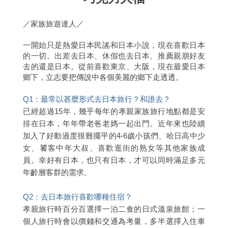
／家族旅遊達人／
一開始只是熱愛日本民謠和日本小說，現在喜歡日本
的一切。出差去日本、休假也去日本、推薦親朋好友
去的還是日本。從前喜歡東京、大阪，現在最愛日本
鄉下，立志要把傳說中各個美麗的鄉下走透透。
Q1：最常以甚麼形式去日本旅行？和誰去？
已經超過15年，幾乎每年的孝親家族旅行地點都是安
排在日本，年年帶老爸老媽一起出門。近年來也陸續
加入了好動過度很難擺平的4-6歲小孩們、哈日高中少
女、饕客中年大叔、喜歡逛街的熟女等其他家族成
員。幸好有日本，也只有日本，才可以同時滿足多元
年齡層客群的需求。
Q2：去日本旅行喜歡哪種住宿？
孝親旅行時百分百選擇一泊二食的日式溫泉旅館；一
個人旅行時會以價錢和交通為考量，多半選擇入住車