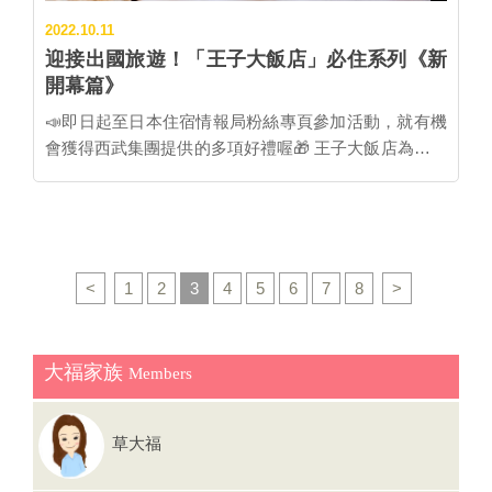
者的名片，形成獨特的氣氛。尤其無法忘懷輕食&喫茶
2022.10.11
店「停車場」的存在，開業至今已經30多年，始終默默
迎接出國旅遊！「王子大飯店」必住系列《新
守護著「北浜車站」這個無人車站，也是在地人和旅客
開幕篇》
的最佳休憩之地。 ■如何前往北浜車站：從網走車站搭
乘釧網本線釧路方向的快速列車在北浜車站下...…
📣即日起至日本住宿情報局粉絲專頁參加活動，就有機
會獲得西武集團提供的多項好禮喔🎁 王子大飯店為日本
西武集團的核心企業，在飯店及休閒產業占有重要的一
席之地，在海內外擁有多達84間，且繼續擴張中的飯店
之外，更有高爾夫球場、滑雪場、水族館等多樣化的休
閒設施。為旅客們提供從住宿到娛樂的各種貼心服務。
疫情期間，積極向前的王子大飯店集團也沒有停下腳
<
1
2
3
4
5
6
7
8
>
步，持續拓展飯店版圖。不僅在2020年3月透過老屋再
生，將京都80年小學改成了具古典品味的「青龍飯店京
都清水」；同年9月在東京極佳的地理位置上又開張了
大福家族
Members
「東京灣潮見王子飯店」。更在該年10月因應疫情避免
群聚、保持社交距離、以及徹底活用網路通訊科技的優
勢，推出了全新品牌「Prince Smart Inn系列」飯店，由
草大福
Prince Smart Inn惠比壽打頭陣，至今已有6家飯店，令
人期待。 京都｜青龍飯店京都清水｜80年京都小學改