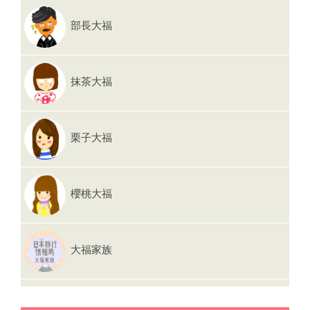
建，清水寺徒步8分即達(2020年3月開幕) 青龍飯店京都
部長大福
清水(The Hotel Seiryu Kyoto Kiyomizu)坐落在山坡上，
鄰近清水寺、八坂塔，擁有居高臨下的好視野；飯店4
層樓建築是由清水小學校舍改建而成，1869年創校的清
抹茶大福
水小學，在1933年搬到現址重建，廢校後改裝重新設計
成洋溢低調奢華風的飯店。外觀上仍保留當時樣貌，可
見洗石子和貼磚外牆、拱型窗，充滿濃濃的歷史感。飯
店內則選擇性保留部分古老物件、樓梯扶手等，在走廊
栗子大福
間行走時宛如進入時光隧道。 ▲飯店大廳很古典。 ▲
樓梯和扶手依然保留昔時模樣。 ▲展出昔日清水小學老
照片和相關史料的資料室。 飯店全館客房共48間、8種
櫻桃大福
房型，簡約現代的設計提供旅客最沒壓力的住宿空間。
位在山坡上的地形優勢，則讓房客不須人擠人、直接坐
擁獨家美景；部分客房從窗戶望出便能親眼感受八坂塔
的存在感。擁有獨立陽台的客房，更能悠閒久坐、欣賞
大福家族
近在眼前的八坂塔。 ▲從窗戶就能望見八坂塔的高級套
房。 ▲擁有專...…