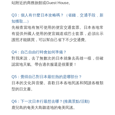
站附近的商務旅館或Guest House。
Q3：個人有什麼日本攻略嗎？（省錢﹑交通手段﹑新
知獲取…）
先檢查當地有無可使用的便宜交通套票。日本各地常
有提供外國人使用的便宜鐵道或巴士套票，必須出示
護照才能購買，可以幫自己省下不少交通費。
Q4：自己自由行時會如何準備？
對我來說，去了無數次的日本就像去高雄一樣，但確
認當地天氣、帶合適衣服還是很重要！
Q5：覺得自己對日本最狂熱的是哪部分？
日本的文化與音樂。喜歡日本各地民謠和閱讀各種類
型的日文書。
Q6：下一次日本行最想去哪？(推薦景點/活動)
鹿兒島的奄美大島聽道地的奄美民謠。