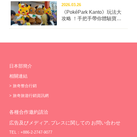
2026.03.26
《PokéPark Kanto》玩法大
攻略 ！手把手帶你體驗寶可
樂園：關都
日本部簡介
相關連結
>
旅奇整合行銷
>
旅奇旅遊行銷資訊網
各種合作邀約請洽
広告及びメディア. プレスに関しての お問い合わせ
TEL：+886-2-2747-9077